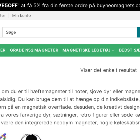
VE5OFF
" at få 5% fra din første ordre på buyneomagnets.c
ter
Min konto
Søg
efter:
TER
GRADE N52 MAGNETER
MAGNETISKE LEGETØJ
BEDST S
Viser det enkelt resultat
 om du er til hæftemagneter til noter, sjove dyr eller magn
lsidig. Du kan bruge dem til at hænge op din indkøbsliste, 
ørn på en magnetisk overflade. desuden, de kreativt desig
a vores farverige dyr, sætninger, retro figurer eller søde
 være den integrerede neodym magneter, nogle køleskabsma