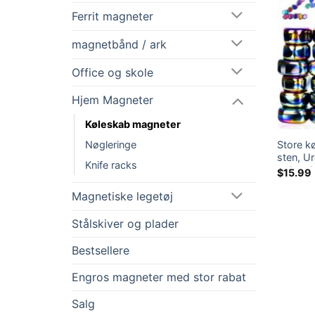
Ferrit magneter
magnetbånd / ark
Office og skole
Hjem Magneter
Køleskab magneter
Store k
Nøgleringe
sten, 
Knife racks
polered
$
15.99
skabsm
Hjemme
Magnetiske legetøj
køleska
DDUCAT
Stålskiver og plader
Bestsellere
Engros magneter med stor rabat
Salg