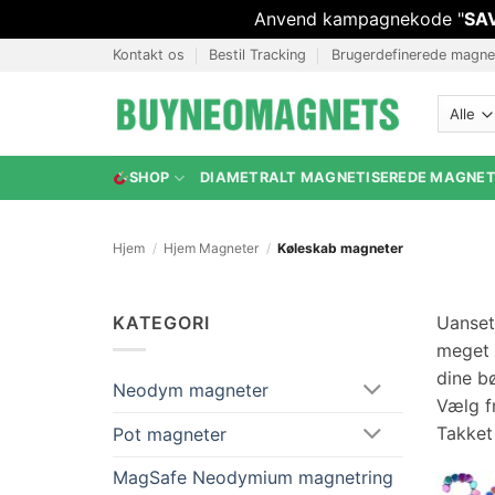
Anvend kampagnekode "
SA
Fortsæt
Kontakt os
Bestil Tracking
Brugerdefinerede magne
til
indhold
SHOP
DIAMETRALT MAGNETISEREDE MAGNE
Hjem
/
Hjem Magneter
/
Køleskab magneter
KATEGORI
Uanset
meget a
dine b
Neodym magneter
Vælg fr
Takket
Pot magneter
MagSafe Neodymium magnetring