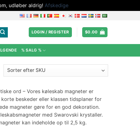
om, udløber aldrig!
Afskedige
LOGIN / REGISTER
$
0.00
ÆLGENDE
% SALG %
etiske ord – Vores køleskab magneter er
korte beskeder eller klassen tidsplaner for
nede magneter gøre for en god dekoration.
 køleskabsmagneter med Swarovski krystaller.
gneter kan indeholde op til 2,5 kg.