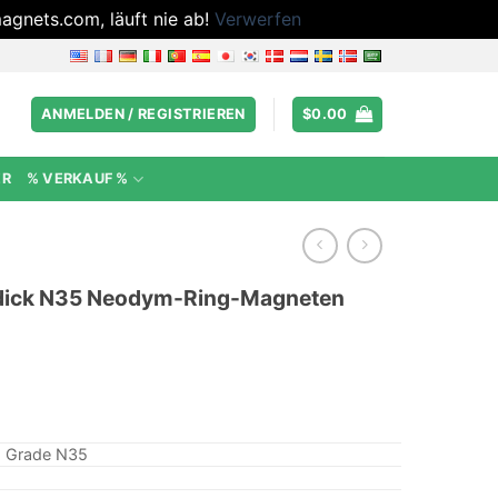
agnets.com, läuft nie ab!
Verwerfen
ANMELDEN / REGISTRIEREN
$
0.00
ER
% VERKAUF %
6″ dick N35 Neodym-Ring-Magneten
, Grade N35