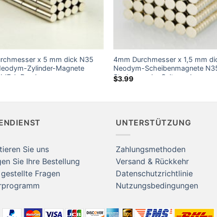
rchmesser x 5 mm dick N35
4mm Durchmesser x 1,5 mm di
Neodym-Zylinder-Magnete
Neodym-Scheibenmagnete N3
NdFeb Runde
Starker runder Seltenerd-
$
3.99
rankmagnet Rare Earth Rod
Scheibenmagnet Flache Magne
 Amazon zu verkaufen
Basteln
ENDIENST
UNTERSTÜTZUNG
tieren Sie uns
Zahlungsmethoden
en Sie Ihre Bestellung
Versand & Rückkehr
 gestellte Fragen
Datenschutzrichtlinie
erprogramm
Nutzungsbedingungen