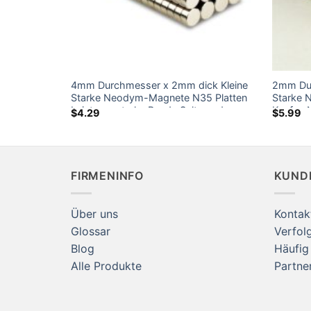
cke kleiner
4mm Durchmesser x 2mm dick Kleine
2mm Du
eodym-
Starke Neodym-Magnete N35 Platten
Starke 
arke Rare
Leistungsstarke Runde Seltenerd-
Kaufen 
$
4.29
$
5.99
n zu
Permanentmagnet für Handwerk Home
Kühlsch
Depot
Magnete
FIRMENINFO
KUND
Über uns
Kontak
Glossar
Verfolg
Blog
Häufig
Alle Produkte
Partn