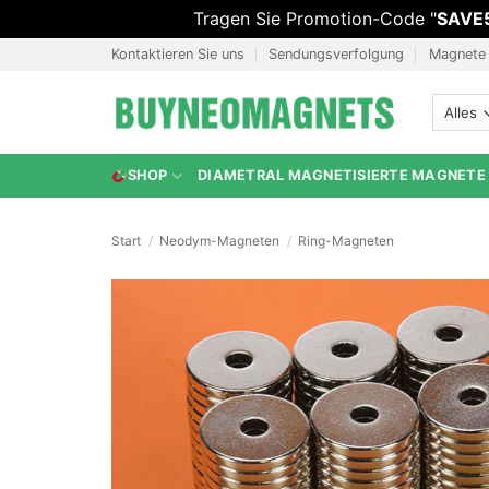
Tragen Sie Promotion-Code "
SAVE
Zum
Kontaktieren Sie uns
Sendungsverfolgung
Magnete
Inhalt
springen
SHOP
DIAMETRAL MAGNETISIERTE MAGNETE
Start
/
Neodym-Magneten
/
Ring-Magneten