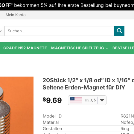
5OFF
" bekommen 5% auf Ihre erste Bestellung bei buyneom
Mein Konto
Suchen
nach:
GRADE N52 MAGNETE
MAGNETISCHE SPIELZEUG
BESTSELL
20Stück 1/2″ x 1/8 od″ ID x 1/1
Seltene Erden-Magnet für DIY
9.69
$
USD, $
Modell ID
R821N
Material
Ndfeb
Gestalten
Ring