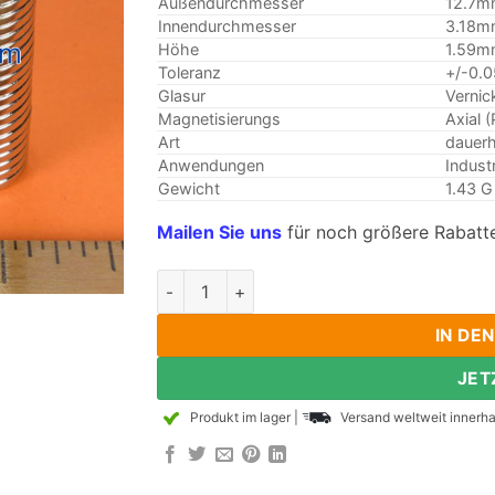
Außendurchmesser
12.7m
Innendurchmesser
3.18m
Höhe
1.59m
Toleranz
+/-0.
Glasur
Vernic
Magnetisierungs
Axial 
Art
dauerh
Anwendungen
Indust
Gewicht
1.43 G
Mailen Sie uns
für noch größere Rabatte
20Stück 1/2" x 1/8 od" ID x 1/16" dick N3
IN DE
JET
Produkt im lager
|
Versand weltweit innerha