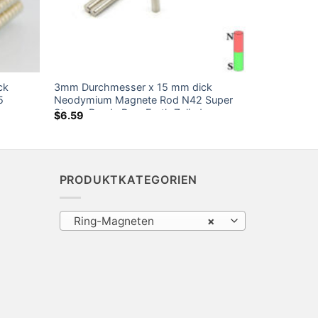
ck
3mm Durchmesser x 15 mm dick
5
Neodymium Magnete Rod N42 Super
Strong Runde Rare Earth Zylinder
$
6.59
te zum
Magnet Powerful Bar Magnete Sale
Amazon
PRODUKTKATEGORIEN
Ring-Magneten
×