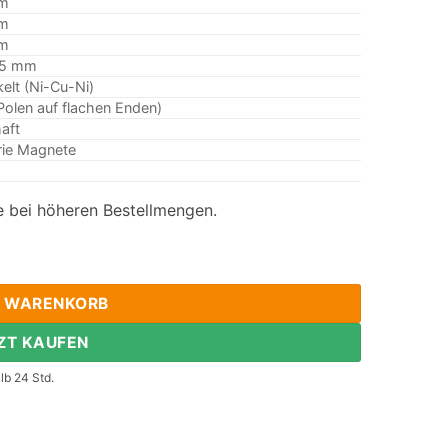
m
m
m
05 mm
kelt (Ni-Cu-Ni)
(Polen auf flachen Enden)
aft
rie Magnete
 bei höheren Bestellmengen.
5 Neodym-Ring-Magneten Seltene Erden-Magnet für DIY Menge
N WARENKORB
ZT KAUFEN
lb 24 Std.