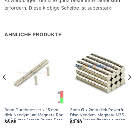
Anwendungen, die eine ganz bestimmte Dimension
erfordern. Diese klobige Scheibe ist superstark!
ÄHNLICHE PRODUKTE
3mm Durchmesser x 15 mm
3mm Ø x 2mm dick Powerful
dick Neodymium Magnete Rod
Disc Neodym-Magnete N35
N42 Super Strong Runde Rare
Super Strong flaches rundes
$
6.59
$
3.99
Earth Zylinder Magnet
Rare Earth Magnet zum
Powerful Bar Magnete Sale
Verkauf Kanada Home Depot