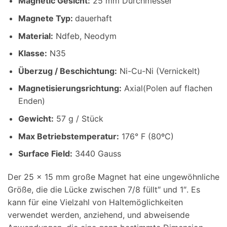
Magnetic Gesicht:
25 mm Durchmesser
Magnete Typ:
dauerhaft
Material
:
Ndfeb, Neodym
Klasse:
N35
Überzug / Beschichtung
:
Ni-Cu-Ni (Vernickelt)
Magnetisierungsrichtung
:
Axial(Polen auf flachen
Enden)
Gewicht
:
57 g / Stück
Max Betriebstemperatur
:
176° F (80ºC)
Surface Field:
3440 Gauss
Der 25 x 15 mm große Magnet hat eine ungewöhnliche
Größe, die die Lücke zwischen 7/8 füllt″ und 1″. Es
kann für eine Vielzahl von Haltemöglichkeiten
verwendet werden, anziehend, und abweisende