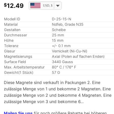
12.49
$
USD, $
Modell ID
D-25-15-N
Material
Ndfeb, Grade N35
Gestalten
Scheibe
Durchmesser
25 mm
Höhe
15 mm
Toleranz
+/- 0.1 mm
Glasur
Vernickelt (Ni-Cu-Ni)
Magnetisierungs
Axial (Polen auf flachen Enden)
Surface Field
3440 Gauss
Max. Arbeitstemperatur
80° C / 176° F
Gewicht(1 Stück)
57 G
Diese Magnete sind verkauft in Packungen 2. Eine
zulässige Menge von 1 und bekomme 2 Magneten. Eine
zulässige Menge von 2 und bekomme 4 Magneten. Eine
zulässige Menge von 3 und bekomme 6…
Mailen Sie uns
für noch größere Rabatte bei höheren