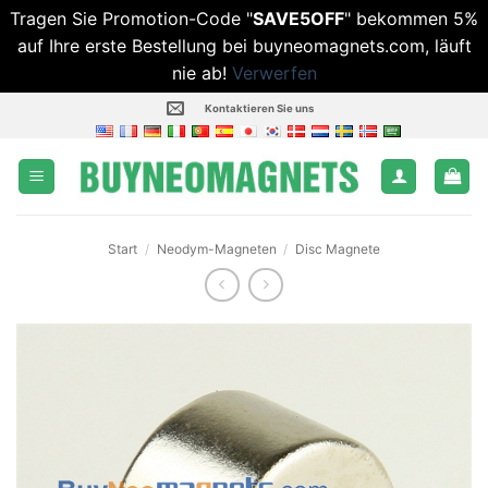
Tragen Sie Promotion-Code "
SAVE5OFF
" bekommen 5%
auf Ihre erste Bestellung bei buyneomagnets.com, läuft
nie ab!
Verwerfen
Zum
Kontaktieren Sie uns
Inhalt
springen
Start
/
Neodym-Magneten
/
Disc Magnete