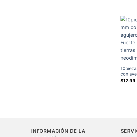
de neod
10piez
con ave
de 5 mm
$
12.99
redondo
imanes 
INFORMACIÓN DE LA
SERVI