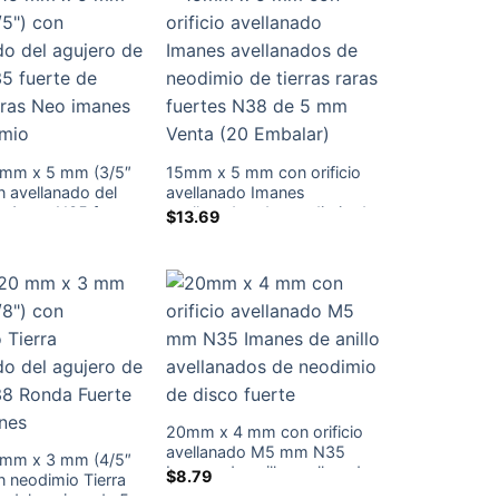
 mm x 5 mm (3/5″
15mm x 5 mm con orificio
n avellanado del
avellanado Imanes
e 4 mm N35 fuerte
avellanados de neodimio de
$
13.69
s raras Neo imanes
tierras raras fuertes N38 de
io
5 mm Venta (20 Embalar)
20mm x 4 mm con orificio
avellanado M5 mm N35
 mm x 3 mm (4/5″
Imanes de anillo avellanados
$
8.79
n neodimio Tierra
de neodimio de disco fuerte