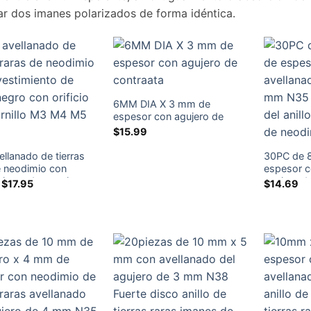
r dos imanes polarizados de forma idéntica.
6MM DIA X 3 mm de
espesor con agujero de
contraata
$
15.99
ellanado de tierras
30PC de 
e neodimio con
espesor c
miento de epoxi negro
agujero d
Gama
$
17.95
$
14.69
de
icio para tornillo M3
de disco d
precios:
 M6 M8
raras de 
$8.75
a
través
de
$17.95