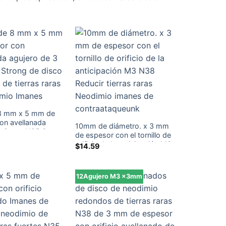
8 mm x 5 mm de
on avellanada
10mm de diámetro. x 3 mm
e 3 mm N35 Strong
de espesor con el tornillo de
el anillo de tierras
orificio de la anticipación M3
$
14.59
neodimio Imanes
N38 Reducir tierras raras
Neodimio imanes de
contraataqueunk
12Agujero M3 x3mm