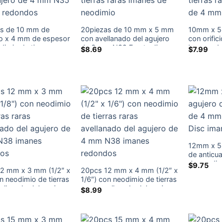
as de 10 mm de
20piezas de 10 mm x 5 mm
10mm x 5
o x 4 mm de espesor
con avellanado del agujero
con orific
dimio de tierras raras
de 3 mm N38 Fuerte disco
Imanes de
$
8.69
$
7.99
ado del agujero de 4
anillo de tierras raras imanes
de tierras
 imanes redondos
de neodimio
de 4 mm
12mm x 5
de anticu
de neodim
$
9.75
2 mm x 3 mm (1/2″ x
20pcs 12 mm x 4 mm (1/2″ x
contraata
n neodimio de tierras
1/6″) con neodimio de tierras
vellanado del agujero
raras avellanado del agujero
$
8.99
m N38 imanes
de 4 mm N38 imanes
os
redondos