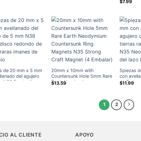
avellanad
$
7.99
imio
neodimio
mm N38 R
Imanes
as de 20 mm x 5 mm
20
mm x 10mm with
5piezas 
llanado del agujero
Countersunk Hole 5mm Rare
con avell
 N38 Fuerte disco
Earth Neodymium
de 5 mm d
$
13.59
$
11.99
 de tierras raras
Countersunk Ring Magnets
neodimio 
de neodimio
N35 Strong Craft Magnet
(4
anillo del
Embalar)
1
2
CIO AL CLIENTE
APOYO