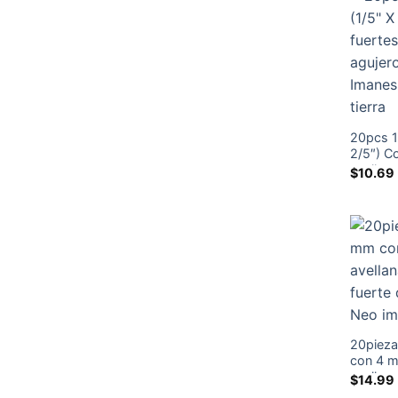
20pcs 1
2/5″) Co
avellan
$
10.69
mm N38
de la tie
20piez
con 4 m
avellana
$
14.99
de tier