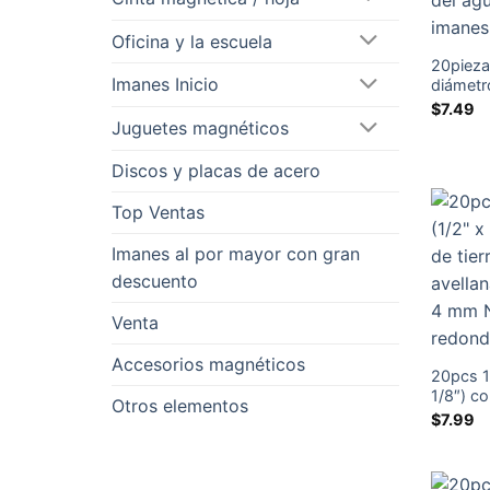
Oficina y la escuela
20piez
Imanes Inicio
diámetr
con neo
$
7.49
avellan
Juguetes magnéticos
mm N35
Discos y placas de acero
Top Ventas
Imanes al por mayor con gran
descuento
Venta
Accesorios magnéticos
20pcs 1
1/8″) co
Otros elementos
raras a
$
7.99
de 4 m
redond