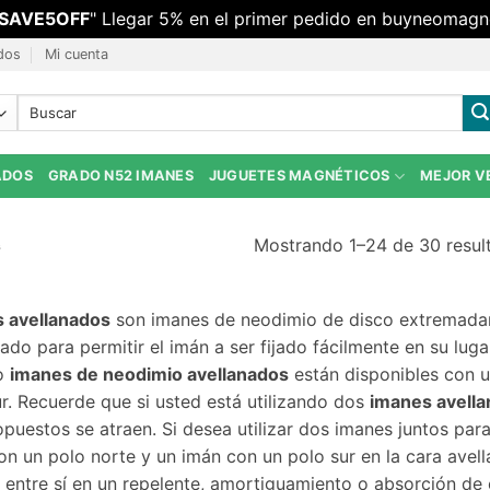
SAVE5OFF
" Llegar 5% en el primer pedido en buyneomagn
dos
Mi cuenta
Buscar:
ADOS
GRADO N52 IMANES
JUGUETES MAGNÉTICOS
MEJOR V
Mostrando 1–24 de 30 resul
s
 avellanados
son imanes de neodimio de disco extremadam
nado para permitir el imán a ser fijado fácilmente en su lu
o
imanes de neodimio avellanados
están disponibles con un
ur. Recuerde que si usted está utilizando dos
imanes avell
puestos se atraen. Si desea utilizar dos imanes juntos para
on un polo norte y un imán con un polo sur en la cara avell
r entre sí en un repelente, amortiguamiento o absorción de