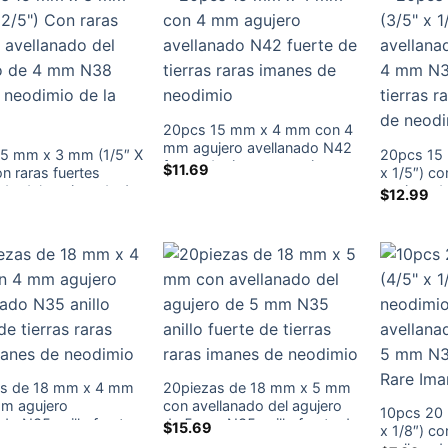
20pcs 15 mm x 4 mm con 4
mm agujero avellanado N42
5 mm x 3 mm (1/5″ X
20pcs 15
fuerte de tierras raras imanes
$
11.69
n raras fuertes
x 1/5″) co
de neodimio
ado del agujero de 4
agujero d
$
12.99
 Imanes neodimio
de tierra
rra
de neodim
as de 18 mm x 4 mm
20piezas de 18 mm x 5 mm
m agujero
con avellanado del agujero
10pcs 20
do N35 anillo fuerte
de 5 mm N35 anillo fuerte de
$
15.69
x 1/8″) co
ras raras Neo imanes
tierras raras imanes de