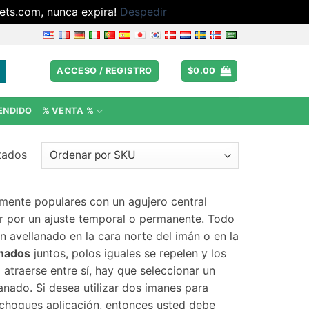
ets.com, nunca expira!
Despedir
ACCESO / REGISTRO
$
0.00
ENDIDO
% VENTA %
tados
ente populares con un agujero central
gar por un ajuste temporal o permanente. Todo
 avellanado en la cara norte del imán o en la
anados
juntos, polos iguales se repelen y los
 atraerse entre sí, hay que seleccionar un
anado. Si desea utilizar dos imanes para
 choques aplicación, entonces usted debe