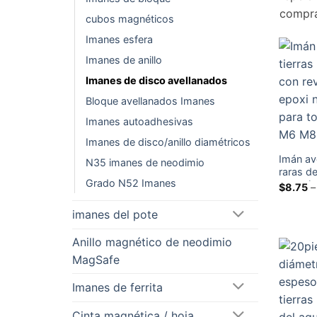
compra
cubos magnéticos
Imanes esfera
Imanes de anillo
Imanes de disco avellanados
Bloque avellanados Imanes
Imanes autoadhesivas
Imanes de disco/anillo diamétricos
Imán av
N35 imanes de neodimio
raras d
Grado N52 Imanes
revesti
$
8.75
–
con orif
M4 M5
imanes del pote
Anillo magnético de neodimio
MagSafe
Imanes de ferrita
Cinta magnética / hoja