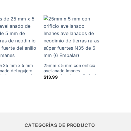
o del agujero de 5
onda Fuerte Rare
de 25 mm x 5 mm
25mm x 5 mm con orificio
anado del agujero
avellanado Imanes
e tierras raras de
avellanados de neodimio de
$
13.99
N35 Neo fuerte del
tierras raras súper fuertes
 lazo Imanes
N35 de 6 mm (6 Embalar)
CATEGORÍAS DE PRODUCTO