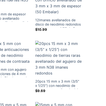
 mm de espesor
io avellanado
12Imanes avellanados de
 anillo de neodimio
disco de neodimio redondos
 raras fuertes N35
de tierras raras N38 de 3
$
10.99
mm de espesor con orificio
avellanado de 3 mm x 3 mm
de espesor (50 Embalar)
 mm con agujero
aciones de 4 mm
io Disc imanes de
20pcs 15 mm x 3 mm (3/5″
x 1/25″) con neodimio de
tierras raras avellanado del
$
9.69
agujero de 3 mm N38
imanes redondos