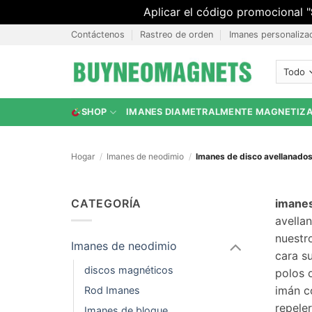
Aplicar el código promocional "
Saltar
Contáctenos
Rastreo de orden
Imanes personaliza
al
contenido
SHOP
IMANES DIAMETRALMENTE MAGNETIZ
Hogar
/
Imanes de neodimio
/
Imanes de disco avellanado
CATEGORÍA
imanes
avella
nuestr
Imanes de neodimio
cara s
discos magnéticos
polos o
imán c
Rod Imanes
repele
Imanes de bloque