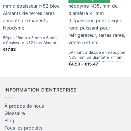
50pcs 15mm x 5 mm x 6 mm
d'épaisseur N52 bloc Aimants
de terres rares aimants
€
17.63
5Aimant à disque en néodyme
permanents Néodyme
N35, mm de diamètre x 1mm
d'épaisseur, petit disque rond
Fourchette:
€
4.50
–
€
15.47
puissant pour réfrigérateur,
€4.50
à
terres rares, vente 5x1mm
travers
€15.47
INFORMATION D'ENTREPRISE
À propos de nous
Glossaire
Blog
Tous les produits