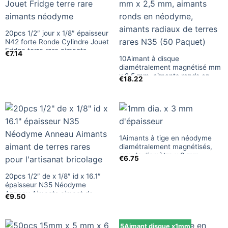
20pcs 1/2″ jour x 1/8″ épaisseur
N42 forte Ronde Cylindre Jouet
Fridge terre rare aimants
€
7.14
10Aimant à disque
néodyme
diamétralement magnétisé mm
x 2,5 mm, aimants ronds en
€
18.22
néodyme, aimants radiaux de
terres rares N35 (50 Paquet)
1Aimants à tige en néodyme
diamétralement magnétisés,
mm de diamètre x 3 mm
€
6.75
d'épaisseur, aimants radiaux de
terres rares N35, aimant
20pcs 1/2″ de x 1/8″ id x 16.1″
cylindrique pour la vente
épaisseur N35 Néodyme
d'artisanat
Anneau Aimants aimant de
€
9.50
terres rares pour l'artisanat
bricolage
5Aimant disque x1mm