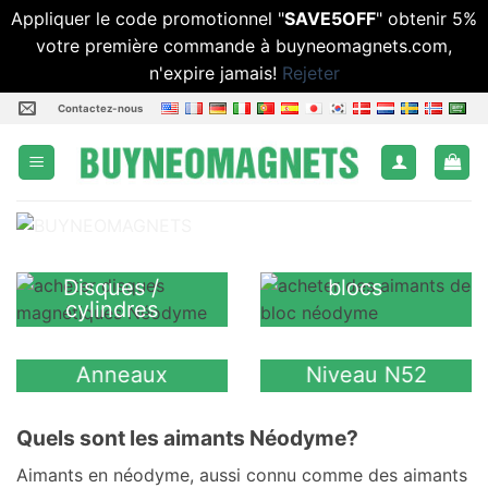
Appliquer le code promotionnel "
SAVE5OFF
" obtenir 5%
votre première commande à buyneomagnets.com,
n'expire jamais!
Rejeter
Passer
Contactez-nous
au
contenu
Disques /
blocs
cylindres
Anneaux
Niveau N52
Quels sont les aimants Néodyme?
Aimants en néodyme, aussi connu comme des aimants