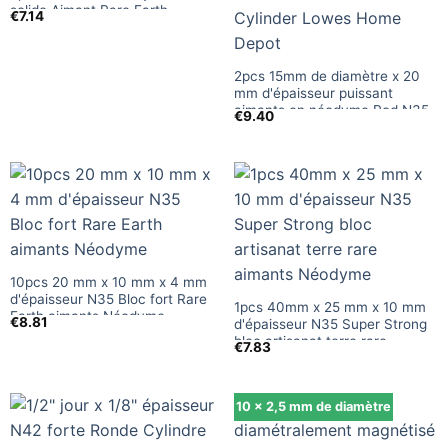
solide Aimant Rare Earth
€
7.14
Néodyme
2pcs 15mm de diamètre x 20
mm d'épaisseur puissant
aimants en néodyme Rod N35
€
9.40
Super Strong Aimant rond rare
de la terre aimants Cylinder
Lowes Home Depot
10pcs 20 mm x 10 mm x 4 mm
d'épaisseur N35 Bloc fort Rare
1pcs 40mm x 25 mm x 10 mm
Earth aimants Néodyme
€
8.81
d'épaisseur N35 Super Strong
bloc artisanat terre rare
€
7.83
aimants Néodyme
10 x 2,5 mm de diamètre