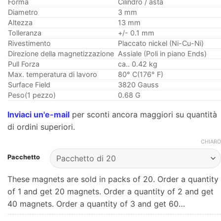
Forma
Cilindro / asta
Diametro
3 mm
Altezza
13 mm
Tolleranza
+/- 0.1 mm
Rivestimento
Placcato nickel (Ni-Cu-Ni)
Direzione della magnetizzazione
Assiale (Poli in piano Ends)
Pull Forza
ca.. 0.42 kg
Max. temperatura di lavoro
80° C(176° F)
Surface Field
3820 Gauss
Peso(1 pezzo)
0.68 G
Inviaci un'e-mail
per sconti ancora maggiori su quantità
di ordini superiori.
CHIARO
Pacchetto
These magnets are sold in packs of 20. Order a quantity
of 1 and get 20 magnets. Order a quantity of 2 and get
40 magnets. Order a quantity of 3 and get 60…