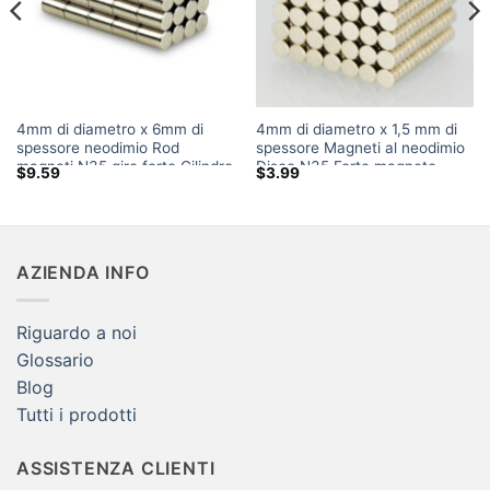
4mm di diametro x 6mm di
4mm di diametro x 1,5 mm di
spessore neodimio Rod
spessore Magneti al neodimio
magneti N35 giro forte Cilindro
Disco N35 Forte magnete
$
9.59
$
3.99
NdFeB potenti magneti Sale
rotondo per terre rare Magneti
UK Amazon
piatti per artigianato
AZIENDA INFO
Riguardo a noi
Glossario
Blog
Tutti i prodotti
ASSISTENZA CLIENTI