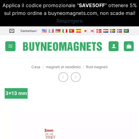
Applica il codice promozionale "
SAVE5OFF
" ottenere 5%
sul primo ordine a buyneomagnets.com, non scade mai!
Respingere
Salta
Contattaci
ai
contenuti
Casa
/
magneti al neodimio
/
Rod magneti
3x13 mm