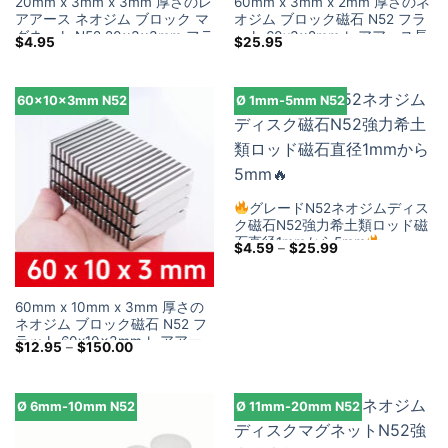
20mm x 3mm x 3mm 厚さのレ
60mm x 3mm x 2mm 厚さのネ
アアース ネオジム ブロック マ
オジム ブロック磁石 N52 フラ
グネット N52 20x3x3mm フラ
ット 60x3x2mm レアアース長
$
4.95
$
25.95
ット長方形磁石販売用
方形磁石販売用
60x10x3mm N52
Ø 1mm-5mm N52
グレードN52ネオジムディス
ク磁石N52強力希土類ロッド磁
石直径1mmから5mm
価
$
4.59
–
$
25.99
格
帯:
$4.59
を
60mm x 10mm x 3mm 厚さの
通
ネオジム ブロック磁石 N52 フ
し
て
ラット 60x10x3mm レアアー
価
$
12.95
–
$
150.00
$25.99
ス長方形磁石販売用
格
帯:
$12.95
を
Ø 6mm-10mm N52
Ø 11mm-20mm N52
通
し
て