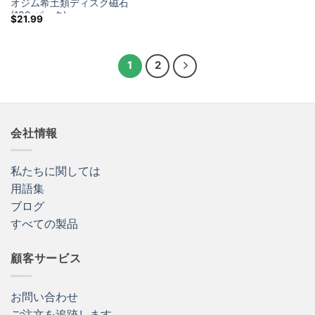
オジム希土類ディスク磁石
(100 パック)
$
21.99
1
2
会社情報
私たちに関しては
用語集
ブログ
すべての製品
顧客サービス
お問い合わせ
ご注文を追跡します