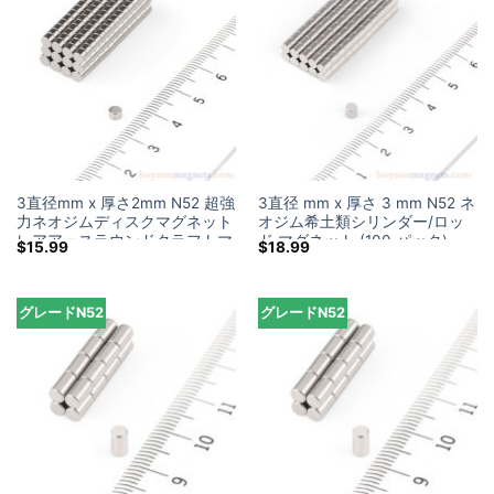
て
$17.95
3直径mm x 厚さ2mm N52 超強
3直径 mm x 厚さ 3 mm N52 ネ
力ネオジムディスクマグネット
オジム希土類シリンダー/ロッ
レアアースラウンドクラフトマ
ド マグネット (100 パック)
$
15.99
$
18.99
グネット (100 パック)
グレードN52
グレードN52