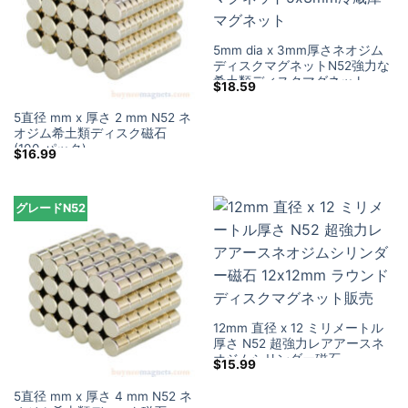
5mm dia x 3mm厚さネオジム
ディスクマグネットN52強力な
希土類ディスクマグネット
$
18.59
5x3mm冷蔵庫マグネット
5直径 mm x 厚さ 2 mm N52 ネ
オジム希土類ディスク磁石
(100 パック)
$
16.99
グレードN52
12mm 直径 x 12 ミリメートル
厚さ N52 超強力レアアースネ
オジムシリンダー磁石
$
15.99
12x12mm ラウンドディスクマ
グネット販売
5直径 mm x 厚さ 4 mm N52 ネ