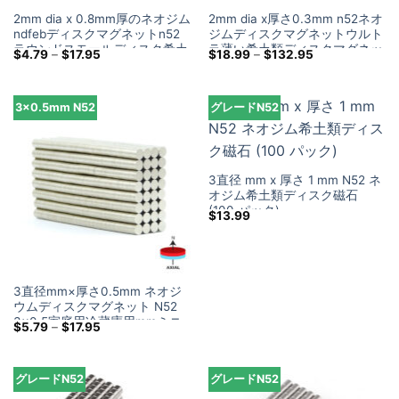
2mm dia x 0.8mm厚のネオジム
2mm dia x厚さ0.3mm n52ネオ
ndfebディスクマグネットn52
ジムディスクマグネットウルト
ラウンドスモールディスク希土
ラ薄い希土類ディスクマグネッ
価
価
$
4.79
–
$
17.95
$
18.99
–
$
132.95
類2×0.8MMクラフトマグネッ
ト2×0.3mm
格
格
帯:
帯:
ト
$4.79
$18.99
を
を
3×0.5mm N52
グレードN52
通
通
し
し
て
て
$17.95
$132.95
3直径 mm x 厚さ 1 mm N52 ネ
オジム希土類ディスク磁石
(100 パック)
$
13.99
3直径mm×厚さ0.5mm ネオジ
ウムディスクマグネット N52
3×0.5家庭用冷蔵庫用mmミニ
価
$
5.79
–
$
17.95
小型丸型マグネット
格
帯:
$5.79
を
グレードN52
グレードN52
通
し