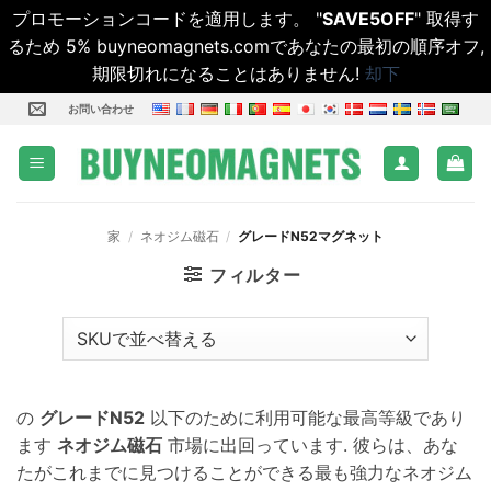
プロモーションコードを適用します。 "
SAVE5OFF
" 取得す
るため 5% buyneomagnets.comであなたの最初の順序オフ,
期限切れになることはありません!
却下
コ
お問い合わせ
ン
テ
ン
ツ
家
/
ネオジム磁石
/
グレードN52マグネット
に
ス
フィルター
キ
ッ
プ
し
ま
の
グレードN52
以下のために利用可能な最高等級であり
す
ます
ネオジム磁石
市場に出回っています. 彼らは、あな
たがこれまでに見つけることができる最も強力なネオジム