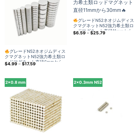
$150.00
グレードN52ネオジムディス
クマグネットN52強力希土類ロ
ッドマグネット直径11mmから
価
$
6.59
–
$
25.79
30mm
格
帯:
$6.59
を
グレードN52ネオジムディス
通
クマグネットN52強力希土類ロ
し
て
ッドマグネット直径6mmから
価
$
4.99
–
$
17.59
$25.79
10mm
格
帯:
$4.99
を
2x0.8 mm
2×0.3mm N52
通
し
て
$17.59