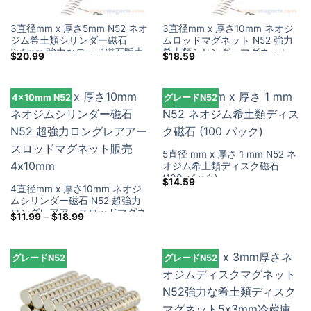
3直径mm x 厚さ5mm N52 ネオ
3直径mm x 厚さ10mm ネオジ
ジム希土類シリンダー磁石
ムロッドマグネット N52 強力
3x5mm 強力なロッド磁石販売
希土類シリンダーマグネット
$
20.99
$
18.59
3x10mm (50 パック)
4×10mm N52
グレードN52
5直径 mm x 厚さ 1 mm N52 ネ
オジム希土類ディスク磁石
(100 パック)
$
14.59
4直径mm x 厚さ10mm ネオジ
ムシリンダー磁石 N52 超強力
ロングレアアースロッドマグネ
価
$
11.99
–
$
18.99
ット販売 4x10mm
格
帯:
$11.99
を
グレードN52
グレードN52
通
し
て
$18.99