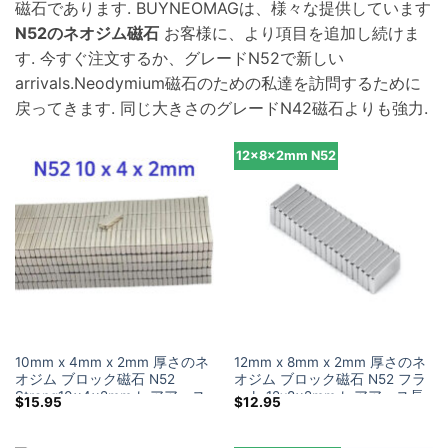
磁石であります. BUYNEOMAGは、様々な提供しています
N52のネオジム磁石
お客様に、より項目を追加し続けま
す. 今すぐ注文するか、グレードN52で新しい
arrivals.Neodymium磁石のための私達を訪問するために
戻ってきます. 同じ大きさのグレードN42磁石よりも強力.
12x8x2mm N52
10mm x 4mm x 2mm 厚さのネ
12mm x 8mm x 2mm 厚さのネ
オジム ブロック磁石 N52
オジム ブロック磁石 N52 フラ
Strong10x4x2mm レアアース
ット 12x8x2mm レアアース長
$
15.95
$
12.95
長方形磁石販売用
方形磁石販売用