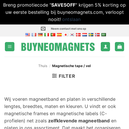
Breng promotiecode "
SAVE5OFF
" krijgen 5% korting op
uw eerste bestelling bij buyneomagnets.com, verloopt
nooit!
ontslaan
Ga
Neem contact met ons op
naar
inhoud
Thuis
/
Magnetische tape / vel
FILTER
Wij voeren magneetband en platen in verschillende
lengtes, breedtes, maten en kleuren. U vindt er ook
magnetische frames en magnetische labels (C-
profielen) net zoals
zelfklevende magneetband
en
platen in ons assortiment. Dat maakt het organiseren