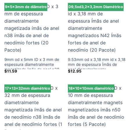
9x5x3mm de diâmetro
D9,5xd3,2x3,2mm Diamétrico
9mm od x 5mm ID x 3 mm de
9.53mm od x 3,18 mm id x 3,18
espessura diametralmente
mm de espessura Ímãs de
magetizada ímãs de anel n38
anel diametralmente
$
11.59
$
12.95
ímãs de anel de neodímio
magnetizados N42 Ímãs fortes
fortes (20 Pacote)
de anel de neodímio (20
Pacote)
17x13x32mm diamétrico
18x10x10mm diamétrico