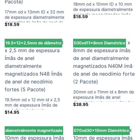
18mm od x 10mm ID x 10 mm
de espessura diametralmente
17mm od x 13mm ID x 32 mm
magnets magnetizados ímãs
$
18.59
de espessura diametralmente
n50 ímãs de anel de neodímio
magnetizada ímãs de anel de
$
18.59
fortes (5 Pacote)
neodímio n38 ímãs de anel de
neodímio fortes (1 Pacote)
19.5x12x2,5mm de diâmetro
D30xd11x8mm Diamétrico
30mm od x 11mm id x 8mm de
espessura ímãs de anel
19.5mm od x 12 mm id x 2,5
diametralmente magnetizados
$
38.95
mm de espessura Ímãs de
N40M ímã de anel de
anel diametralmente
$
14.95
neodímio forte (2 Pacote)
magnetizados N48 Ímãs de
anel de neodímio fortes (5
Pacote)
diametralmente magnetizado
D70xd30x10mm Diamétrico