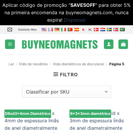
Aplicar código de promoção "
SAVE5OFF
" para obter 5%
na primeira encomenda na buyneomagnets.com, nunca
expira!
Dispensar
Ir
Contate-Nos
para
o
conteúdo
Lar
/
Ímãs de neodímio
/
Ímãs diamétricos de disco/anel
/
Página 5
FILTRO
D6xd3x4mm Diamétrico
8x3x3mm diamétrico