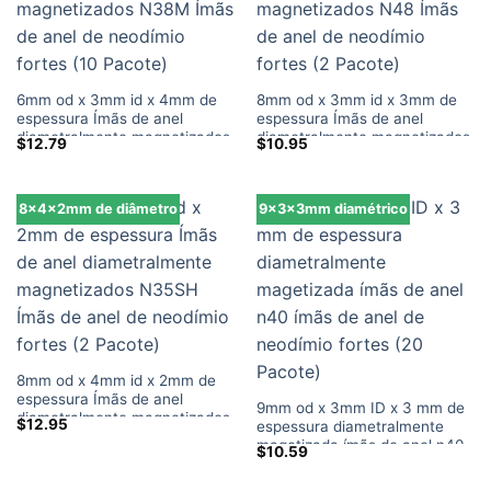
6mm od x 3mm id x 4mm de
8mm od x 3mm id x 3mm de
espessura Ímãs de anel
espessura Ímãs de anel
diametralmente magnetizados
diametralmente magnetizados
$
12.79
$
10.95
N38M Ímãs de anel de
N48 Ímãs de anel de neodímio
neodímio fortes (10 Pacote)
fortes (2 Pacote)
8x4x2mm de diâmetro
9x3x3mm diamétrico
8mm od x 4mm id x 2mm de
espessura Ímãs de anel
9mm od x 3mm ID x 3 mm de
diametralmente magnetizados
$
12.95
espessura diametralmente
N35SH Ímãs de anel de
magetizada ímãs de anel n40
$
10.59
neodímio fortes (2 Pacote)
ímãs de anel de neodímio
fortes (20 Pacote)