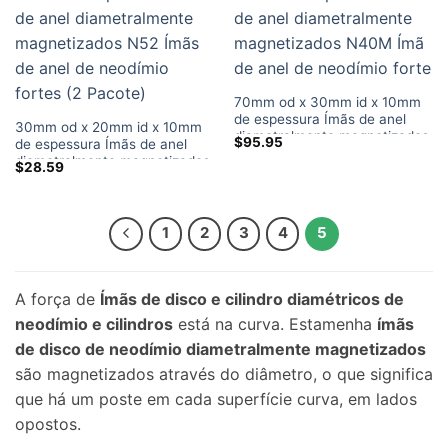
70mm od x 30mm id x 10mm
de espessura Ímãs de anel
30mm od x 20mm id x 10mm
diametralmente magnetizados
$
95.95
de espessura Ímãs de anel
N40M Ímã de anel de
diametralmente magnetizados
$
28.59
neodímio forte
N52 Ímãs de anel de neodímio
fortes (2 Pacote)
1
2
3
4
5
A força de
Ímãs de disco e cilindro diamétricos de
neodímio e cilindros
está na curva. Estamenha
ímãs
de disco de neodímio diametralmente magnetizados
são magnetizados através do diâmetro, o que significa
que há um poste em cada superfície curva, em lados
opostos.