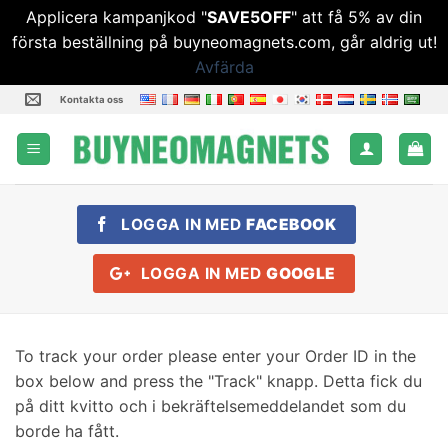
Applicera kampanjkod "
SAVE5OFF
" att få 5% av din
första beställning på buyneomagnets.com, går aldrig ut!
Avfärda
Hoppa
Kontakta oss
till
innehåll
LOGGA IN MED
FACEBOOK
LOGGA IN MED
GOOGLE
To track your order please enter your Order ID in the
box below and press the "Track
" knapp. Detta fick du
på ditt kvitto och i bekräftelsemeddelandet som du
borde ha fått.