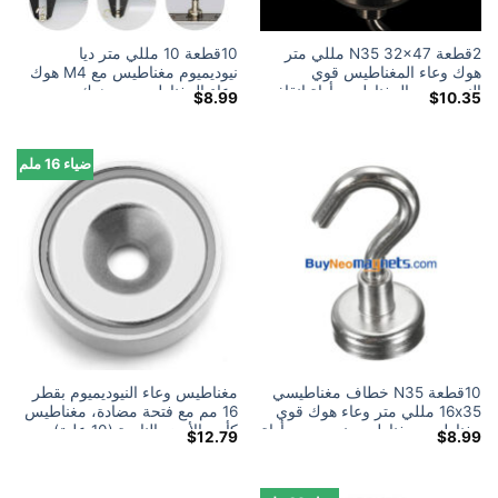
2قطعة N35 32x47 مللي متر
10قطعة 10 مللي متر ديا
هوك وعاء المغناطيس قوي
نيوديميوم مغناطيس مع M4 هوك
النيوديميوم المغناطيس أداة إنقاذ
وعاء المغناطيس مع هوك
$
8.99
$
10.35
مغناطيس النيوديميوم لقط
ضياء 16 ملم
10قطعة N35 خطاف مغناطيسي
مغناطيس وعاء النيوديميوم بقطر
16x35 مللي متر وعاء هوك قوي
16 مم مع فتحة مضادة، مغناطيس
مغناطيس مغناطيس نيوديميوم أداة
كأس الأرض النادرة (10 علية)
$
12.79
$
8.99
إنقاذ