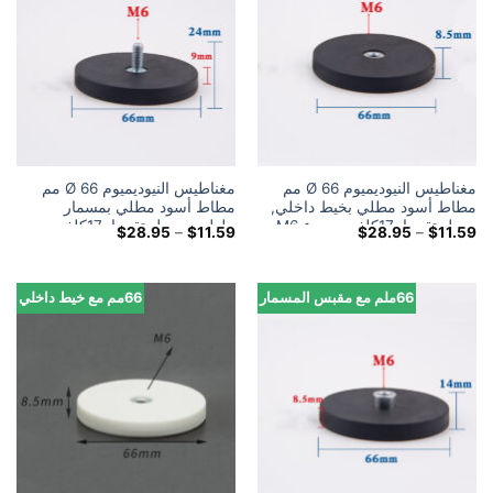
مغناطيس النيوديميوم Ø 66 مم
مغناطيس النيوديميوم Ø 66 مم
مطاط أسود مطلي بخيط داخلي,
مطاط أسود مطلي بمسمار
يحمل تقريبا. 17كلغ, موضوع M6
ملولب, يحمل تقريبا. 17كلغ,
النطاق
النطاق
$
28.95
–
$
11.59
$
28.95
–
$
11.59
موضوع M6
السعري:
السعري:
$11.59
$11.59
خلال
خلال
$28.95
$28.95
66ملم مع مقبس المسمار
66مم مع خيط داخلي