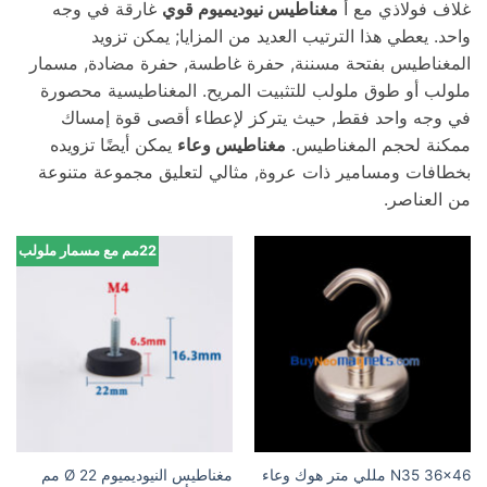
غلاف فولاذي مع أ
مغناطيس نيوديميوم قوي
غارقة في وجه
واحد. يعطي هذا الترتيب العديد من المزايا; يمكن تزويد
المغناطيس بفتحة مسننة, حفرة غاطسة, حفرة مضادة, مسمار
ملولب أو طوق ملولب للتثبيت المريح. المغناطيسية محصورة
في وجه واحد فقط, حيث يتركز لإعطاء أقصى قوة إمساك
ممكنة لحجم المغناطيس.
مغناطيس وعاء
يمكن أيضًا تزويده
بخطافات ومسامير ذات عروة, مثالي لتعليق مجموعة متنوعة
من العناصر.
22مم مع مسمار ملولب
N35 36x46 مللي متر هوك وعاء
مغناطيس النيوديميوم Ø 22 مم