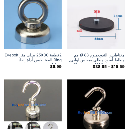
مغناطيس النيوديميوم Ø 88 مم
2قطعة 25X30 مللي متر Eyebolt
مطاط أسود مطلي بمقبس لولبي,
Ring المغناطيس أداة إنقاذ
يحمل تقريبا. 36كلغ, موضوع M6
مغناطيس نيوديميوم وعاء
النطاق
$
6.99
$
38.95
–
$
15.59
مغناطيس مع العيينة
السعري:
$15.59
خلال
$38.95