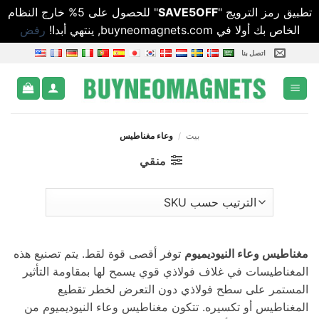
تطبيق رمز الترويج "
SAVE5OFF
" للحصول على 5% خارج النظام
الخاص بك أولا في buyneomagnets.com, ينتهي أبدا!
رفض
خطي
اتصل بنا
لمحتوى
بيت
/
وعاء مغناطيس
منقي
مغناطيس وعاء النيوديميوم
توفر أقصى قوة لقط. يتم تصنيع هذه
المغناطيسات في غلاف فولاذي قوي يسمح لها بمقاومة التأثير
المستمر على سطح فولاذي دون التعرض لخطر تقطيع
المغناطيس أو تكسيره. تتكون مغناطيس وعاء النيوديميوم من