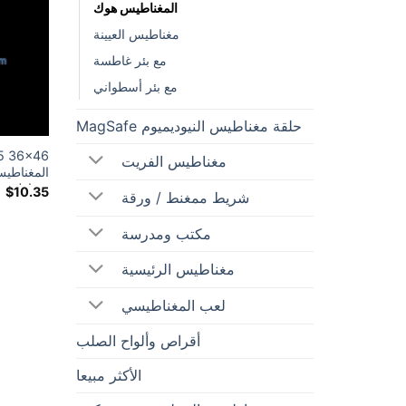
المغناطيس هوك
مغناطيس العيينة
مع بئر غاطسة
مع بئر أسطواني
حلقة مغناطيس النيوديميوم MagSafe
مغناطيس الفريت
المغناطي
مغناطيس ني
$
10.35
شريط ممغنط / ورقة
مغناطيس 
مكتب ومدرسة
مغناطيس الرئيسية
لعب المغناطيسي
أقراص وألواح الصلب
الأكثر مبيعا