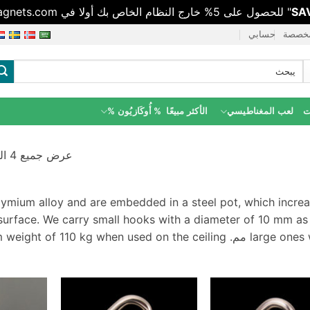
SA
" للحصول على 5% خارج النظام الخاص بك أولا في buyneomagnets.com, ينتهي أبدا!
مخصصة
حسابي
بحث
عن:
لعب المغناطيسي
الأكثر مبيعًا
% أُوكَازيُون %
عرض جميع 4 النتائج
ymium alloy and are embedded in a steel pot
,
which increa
surface
.
We carry small hooks with a diameter of
10
mm as 
m weight of
110
kg when used on the ceiling
large ones 