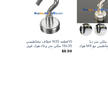
10قطعة 10 مللي متر ديا
10قطعة N35 خطاف مغناطيسي
نيوديميوم مغناطيس مع M4 هوك
16x35 مللي متر وعاء هوك قوي
اطيس مع هوك
مغناطيس مغناطيس نيوديميوم
$
8.99
أداة إنقاذ