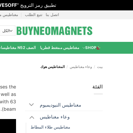
تطبيق رمز الترويج "
VE5OFF
خطي
اتصل بنا
تتبع الطلب
مغناطيس 
لمحتوى
SHOP
مغناطيس ممغنط قطريا
الصف N52 مغناطيسات
بيت
/
وعاء مغناطيس
/
المغناطيس هوك
الفئة
ses the
well as
63 مم.
with
مغناطيس النيوديميوم
).
beam
وعاء مغناطيس
مغناطيس طلاء المطاط