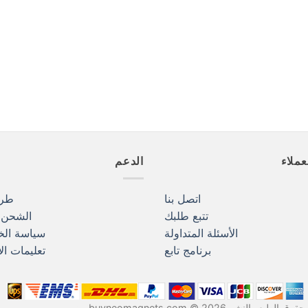
عملاء
الدعم
اتصل بنا
طرق
تتبع طلبك
الشحن و
الأسئلة المتداولة
سياسة ال
برنامج تابع
تعليمات ال
حقوق الطبع والنشر 2026 © buyneomagnets.com
مغناطيس النيوديميوم