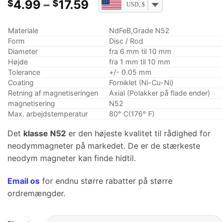
Prisklasse:
4.99
–
17.59
$
$
USD, $
$4.99
ved
Materiale
NdFeB,Grade N52
$17.59
Form
Disc / Rod
Diameter
fra 6 mm til 10 mm
Højde
fra 1 mm til 10 mm
Tolerance
+/- 0.05 mm
Coating
Forniklet (Ni-Cu-Ni)
Retning af magnetiseringen
Axial (Polakker på flade ender)
magnetisering
N52
Max. arbejdstemperatur
80° C(176° F)
Det
klasse N52
er den højeste kvalitet til rådighed for
neodymmagneter på markedet. De er de stærkeste
neodym magneter kan finde hidtil.
Email os
for endnu større rabatter på større
ordremængder.