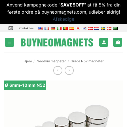
Anvend kampagnekode "
SAVE5OFF
" at få 5% fra din
første ordre på buyneomagnets.com, udløber aldrig!
Afskedige
Fortsæt
Kontakt os
til
indhold
Hjem
/
Neodym magneter
/
Grade N52 magneter
Ø 6mm-10mm N52