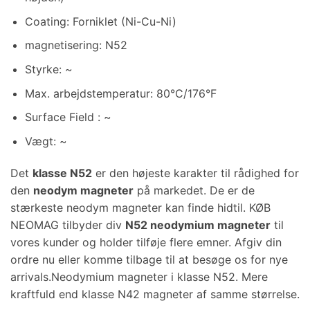
Coating: Forniklet (Ni-Cu-Ni)
magnetisering: N52
Styrke: ~
Max. arbejdstemperatur: 80°C/176°F
Surface Field : ~
Vægt: ~
Det
klasse N52
er den højeste karakter til rådighed for
den
neodym magneter
på markedet. De er de
stærkeste neodym magneter kan finde hidtil. KØB
NEOMAG tilbyder div
N52 neodymium magneter
til
vores kunder og holder tilføje flere emner. Afgiv din
ordre nu eller komme tilbage til at besøge os for nye
arrivals.Neodymium magneter i klasse N52. Mere
kraftfuld end klasse N42 magneter af samme størrelse.