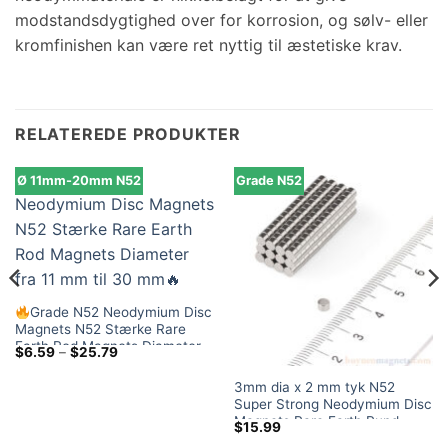
modstandsdygtighed over for korrosion, og sølv- eller
kromfinishen kan være ret nyttig til æstetiske krav.
RELATEREDE PRODUKTER
Ø 11mm-20mm N52
Grade N52
Grade N52 Neodymium Disc
Magnets N52 Stærke Rare
Earth Rod Magnets Diameter
Prisklasse:
$
6.59
–
$
25.79
fra 11 mm til 30 mm
$6.59
ved
3mm dia x 2 mm tyk N52
$25.79
Super Strong Neodymium Disc
Magnets Rare Earth Rund
$
15.99
Craft Magnet (100 Pakke)