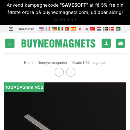
Anvend kampagnekode "
SAVE5OFF
" at få 5% fra din
første ordre på buyneomagnets.com, udløber aldrig!
Afskedige
Fortsæt
Kontakt os
til
indhold
Hjem
/
Neodym magneter
/
Grade N52 magneter
100x5x5mm N52