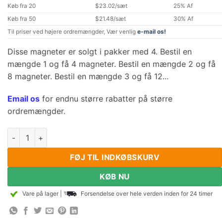
Køb fra 20
$23.02/sæt
25% Af
Køb fra 50
$21.48/sæt
30% Af
Til priser ved højere ordremængder, Vær venlig
e-mail os!
Disse magneter er solgt i pakker med 4. Bestil en
mængde 1 og få 4 magneter. Bestil en mængde 2 og få
8 magneter. Bestil en mængde 3 og få 12...
Email os
for endnu større rabatter på større
ordremængder.
100mm x 5 mm x 5 mm Neodymium blokmagnet N52 Super stæ
FØJ TIL INDKØBSKURV
KØB NU
Vare på lager
|
Forsendelse over hele verden inden for 24 timer