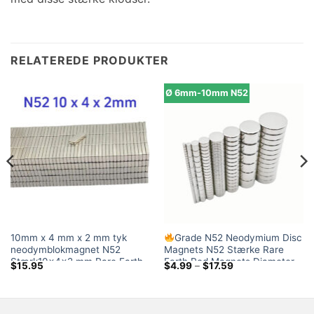
RELATEREDE PRODUKTER
Ø 6mm-10mm N52
10mm x 4 mm x 2 mm tyk
Grade N52 Neodymium Disc
neodymblokmagnet N52
Magnets N52 Stærke Rare
Stærk10x4x2 mm Rare Earth
Earth Rod Magnets Diameter
Prisklasse:
$
15.95
$
4.99
–
$
17.59
rektangulære magneter til salg
fra 6mm til 10mm
$4.99
ved
$17.59