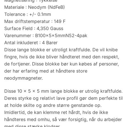
Materiale
:
Neodym (NdFeB)
Tolerance
:
+/- 0.1mm
Max driftstemperatur
:
149 F
Surface Field
:
4,350 Gauss
Varenummer
:
B100x5x5mmN52-4pak
Antal inkluderet
:
4 Barer
Disse lange blokke er utroligt kraftfulde. De vil knibe
fingre, hvis de ikke bliver håndteret med den respekt,
de fortjener. Disse blokke bør kun købes af personer,
der har erfaring med at håndtere store
neodymmagneter.
Disse 10 x 5 x 5 mm lange blokke er utrolig kraftfulde.
Deres styrke og relativt lave profil gør dem perfekte til
at holde skilte og andre større genstande op.
Imidlertid, de kan klemme ret hårdt, hvis de ikke
håndteres med omhu, så vær forsigtig, når du arbejder
med disse stærke klodser.