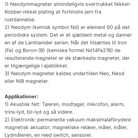
1) Neodymmagneter almindeligvis overtrukket Nikkel-
Kobber-nikkel plating at forhindre jern fra
rustdannelse.
2) Neodym (kemisk symbol Nd) er element 60 på det
periodiske system. Det er et sjældent metal og danner
en af ​​de Lanthanider serien. Når det tilsættes til Iron
(Fe) og Boron (B) (kemiske formel Nd14Fe21B) de
resulterende magneter er de stærkeste magneter, der
er tilgængelige i øjeblikket.
3) Neodym magneter kaldes undertiden Neo, Neod
eller NIB magneter.
Applikationer:
1) Akustisk felt: Taleren, modtager, mikrofon, alarm,
trins-lyd, bil-lyd og så videre.
2) Elektronik: permanente vakuum maksimalafbrydere
magnetisk aktuator, magnetiske relæer, måler, måler,
Lydmåleren, en reed switch, sensorer.