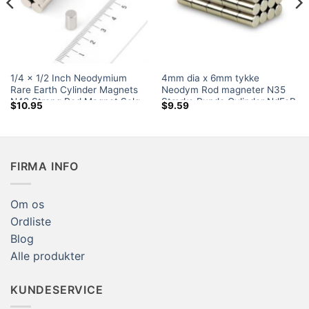
1/4 x 1/2 Inch Neodymium
4mm dia x 6mm tykke
Rare Earth Cylinder Magnets
Neodym Rod magneter N35
N42 Strong Rod Magnet Salg
Stærke Runde Cylinder NdFeB
$
10.95
$
9.59
Kraftige magneter Sale UK
Amazon
FIRMA INFO
Om os
Ordliste
Blog
Alle produkter
KUNDESERVICE