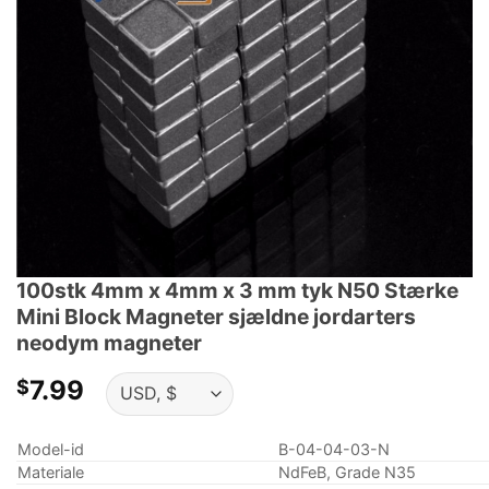
100stk 4mm x 4mm x 3 mm tyk N50 Stærke
Mini Block Magneter sjældne jordarters
neodym magneter
7.99
$
Model-id
B-04-04-03-N
Materiale
NdFeB, Grade N35