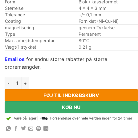
Form
Blok / kasseformet
Størrelse
4 x 4 x 3 mm
Tolerance
+/- 0,1 mm
Coating
Forniklet (Ni-Cu-Ni)
magnetisering
gennem Tykkelse
Type
Permanent
Max. arbejdstemperatur
80°C
Vægt(1 stykke)
0.21 g
Email os
for endnu større rabatter på større
ordremængder.
100stk 4mm x 4mm x 3 mm tyk N50 Stærke Mini Block Magne
FØJ TIL INDKØBSKURV
KØB NU
Vare på lager
|
Forsendelse over hele verden inden for 24 timer