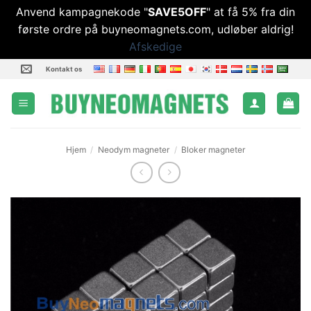
Anvend kampagnekode "
SAVE5OFF
" at få 5% fra din
første ordre på buyneomagnets.com, udløber aldrig!
Afskedige
Fortsæt
Kontakt os
til
indhold
Hjem
/
Neodym magneter
/
Bloker magneter