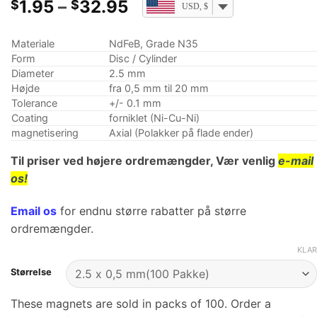
Prisklasse:
1.95
–
32.95
$
$
USD, $
$1.95
ved
Materiale
NdFeB, Grade N35
$32.95
Form
Disc / Cylinder
Diameter
2.5 mm
Højde
fra 0,5 mm til 20 mm
Tolerance
+/- 0.1 mm
Coating
forniklet (Ni-Cu-Ni)
magnetisering
Axial (Polakker på flade ender)
Til priser ved højere ordremængder, Vær venlig
e-mail
os!
Email os
for endnu større rabatter på større
ordremængder.
KLAR
Størrelse
These magnets are sold in packs of 100. Order a