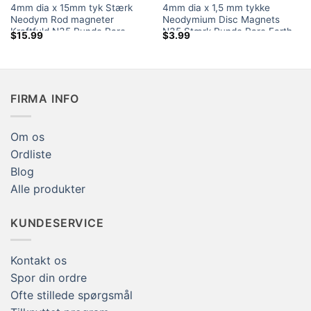
4mm dia x 15mm tyk Stærk
4mm dia x 1,5 mm tykke
Neodym Rod magneter
Neodymium Disc Magnets
Kraftfuld N35 Runde Rare
N35 Stærk Runde Rare Earth
$
15.99
$
3.99
Earth Cylinder Magnet Sale
Disk Magnet Flade magneter
Canada Ebay Home Depot
til håndværk
FIRMA INFO
Om os
Ordliste
Blog
Alle produkter
KUNDESERVICE
Kontakt os
Spor din ordre
Ofte stillede spørgsmål