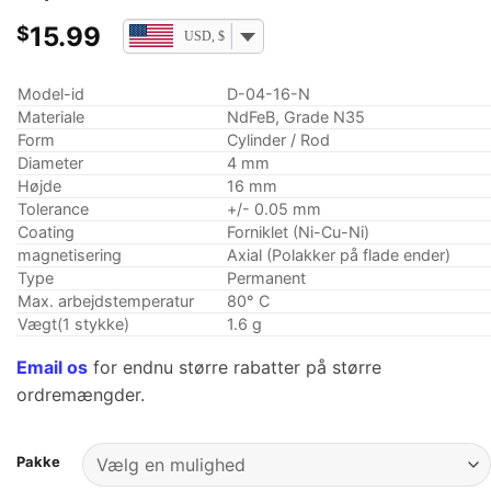
15.99
$
USD, $
Model-id
D-04-16-N
Materiale
NdFeB, Grade N35
Form
Cylinder / Rod
Diameter
4 mm
Højde
16 mm
Tolerance
+/- 0.05 mm
Coating
Forniklet (Ni-Cu-Ni)
magnetisering
Axial (Polakker på flade ender)
Type
Permanent
Max. arbejdstemperatur
80° C
Vægt(1 stykke)
1.6 g
Email os
for endnu større rabatter på større
ordremængder.
Pakke