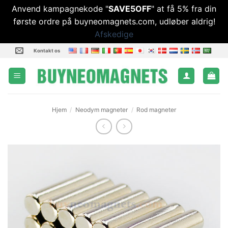
Anvend kampagnekode "
SAVE5OFF
" at få 5% fra din
første ordre på buyneomagnets.com, udløber aldrig!
Afskedige
Fortsæt
Kontakt os
til
indhold
Hjem
/
Neodym magneter
/
Rod magneter