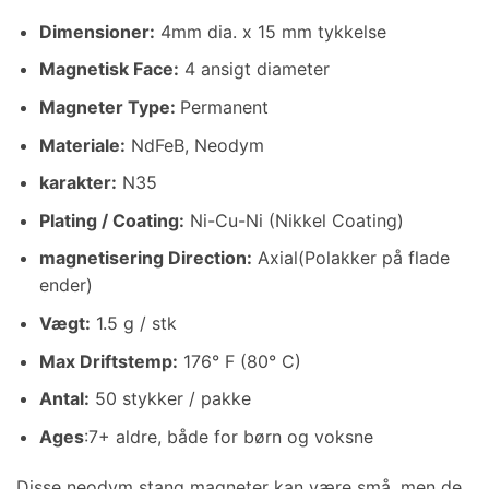
Dimensioner
:
4mm dia. x 15 mm tykkelse
Magnetisk Face:
4 ansigt diameter
Magneter Type:
Permanent
Materiale
:
NdFeB, Neodym
karakter:
N35
Plating / Coating
:
Ni-Cu-Ni (Nikkel Coating)
magnetisering Direction
:
Axial(Polakker på flade
ender)
Vægt
:
1.5 g / stk
Max Driftstemp
:
176° F (80° C)
Antal:
50 stykker / pakke
Ages
:7+ aldre, både for børn og voksne
Disse neodym stang magneter kan være små, men de