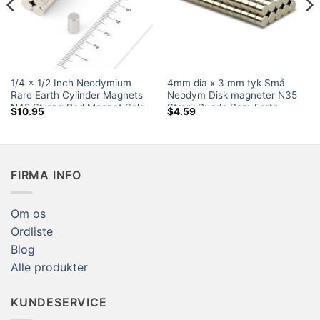
1/4 x 1/2 Inch Neodymium
4mm dia x 3 mm tyk Små
Rare Earth Cylinder Magnets
Neodym Disk magneter N35
N42 Strong Rod Magnet Salg
Stærk Runde Rare Earth
$
10.95
$
4.59
kraftig magnet salg for
Kunsthåndværk
FIRMA INFO
Om os
Ordliste
Blog
Alle produkter
KUNDESERVICE