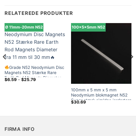
RELATEREDE PRODUKTER
Ø 11mm-20mm N52
100x5x5mm N52
Grade N52 Neodymium Disc
Magnets N52 Stærke Rare
Earth Rod Magnets Diameter
Prisklasse:
$
6.59
–
$
25.79
fra 11 mm til 30 mm
$6.59
ved
100mm x 5 mm x 5 mm
$25.79
Neodymium blokmagnet N52
Super stærk sjældne jordarters
$
30.69
rektangelmagneter 100x5x5
mm (4 Pakke)
FIRMA INFO