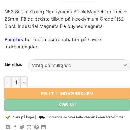
$5.75
ved
N52 Super Strong Neodymium Block Magnet fra 1mm –
$24.95
25mm. Få de bedste tilbud på Neodymium Grade N52
Block Industrial Magnets fra buyneomagnets.
Email os
for endnu større rabatter på større
ordremængder.
Størrelse:
Neodymium Rare Earth Bar Magnet N52 Super Strong Neody
FØJ TIL INDKØBSKURV
KØB NU
Vare på lager
|
Forsendelse over hele verden inden for 24 timer