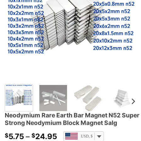
Neodymium Rare Earth Bar Magnet N52 Super
Strong Neodymium Block Magnet Salg
Prisklasse:
5.75
–
24.95
$
$
USD, $