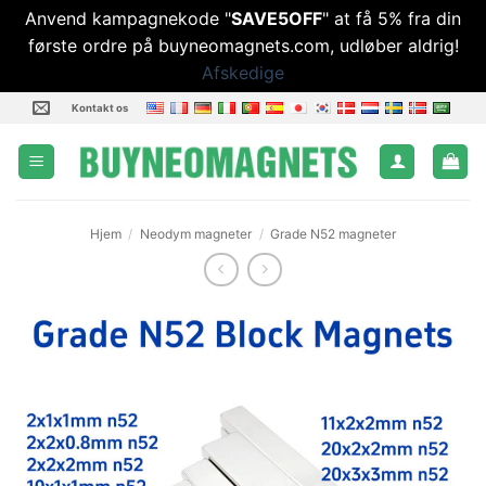
Anvend kampagnekode "
SAVE5OFF
" at få 5% fra din
første ordre på buyneomagnets.com, udløber aldrig!
Afskedige
Fortsæt
Kontakt os
til
indhold
Hjem
/
Neodym magneter
/
Grade N52 magneter