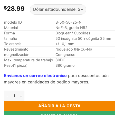
28.99
$
modelo ID
B-50-50-25-N
Material
NdFeB, grado N52
Forma
Bloquear / Cuboides
tamaño
50 incógnita 50 incógnita 25 mm
Tolerancia
+/- 0,1 mm
Revestimiento
Niquelado (Ni-Cu-Ni)
magnetización
Con grueso
Max. temperatura de trabajo
80DO
Peso(1 pieza)
380 gramo
Envíanos un correo electrónico
para descuentos aún
mayores en cantidades de pedido mayores.
50Imán de bloque de neodimio N52 de 50x50x25mm de espesor
AÑADIR A LA CESTA