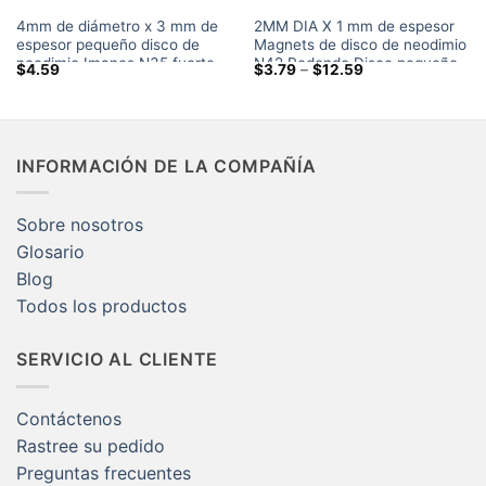
4mm de diámetro x 3 mm de
2MM DIA X 1 mm de espesor
espesor pequeño disco de
Magnets de disco de neodimio
neodimio Imanes N35 fuerte
N42 Redondo Disco pequeño
Gama
$
4.59
$
3.79
–
$
12.59
Ronda de tierras raras
Tierra rara de 2x1 mm imanes
de
precios:
poderoso imán Venta de
de refrigerador
$3.79
Artesanía
a
través
de
INFORMACIÓN DE LA COMPAÑÍA
$12.59
Sobre nosotros
Glosario
Blog
Todos los productos
SERVICIO AL CLIENTE
Contáctenos
Rastree su pedido
Preguntas frecuentes