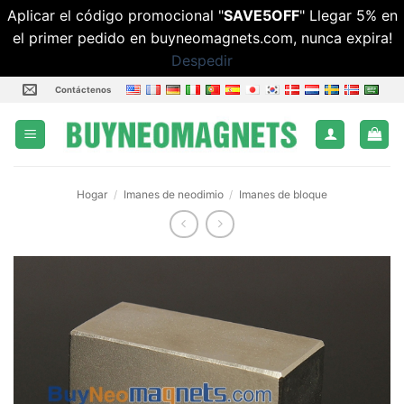
Aplicar el código promocional "
SAVE5OFF
" Llegar 5% en
el primer pedido en buyneomagnets.com, nunca expira!
Despedir
Saltar
Contáctenos
al
contenido
Hogar
/
Imanes de neodimio
/
Imanes de bloque