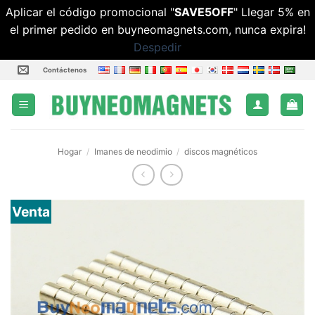
Aplicar el código promocional "
SAVE5OFF
" Llegar 5% en
el primer pedido en buyneomagnets.com, nunca expira!
Despedir
Saltar
Contáctenos
al
contenido
Hogar
/
Imanes de neodimio
/
discos magnéticos
Venta