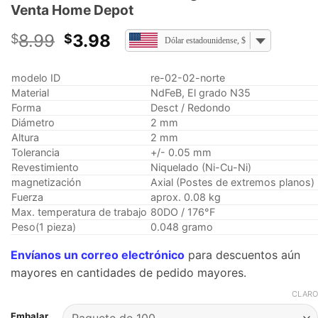
Venta Home Depot
El
El
8.99
3.98
$
$
Dólar estadounidense, $
precio
precio
original
actual
modelo ID
re-02-02-norte
era:
es:
Material
NdFeB, El grado N35
$8.99.
$3.98.
Forma
Desct / Redondo
Diámetro
2 mm
Altura
2 mm
Tolerancia
+/- 0.05 mm
Revestimiento
Niquelado (Ni-Cu-Ni)
magnetización
Axial (Postes de extremos planos)
Fuerza
aprox. 0.08 kg
Max. temperatura de trabajo
80DO / 176°F
Peso(1 pieza)
0.048 gramo
Envíanos un correo electrónico
para descuentos aún
mayores en cantidades de pedido mayores.
CLARO
Embalar