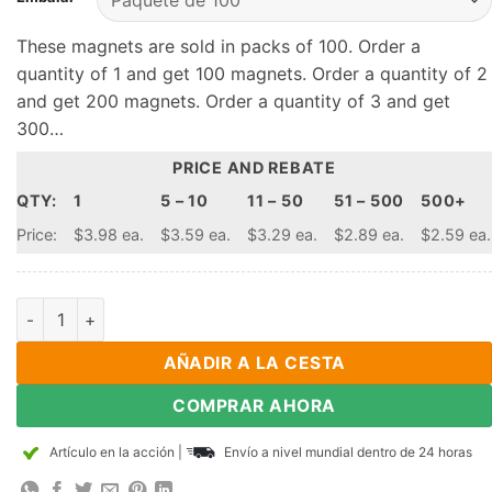
These magnets are sold in packs of 100. Order a
quantity of 1 and get 100 magnets. Order a quantity of 2
and get 200 magnets. Order a quantity of 3 and get
300…
PRICE AND REBATE
QTY:
1
5 – 10
11 – 50
51 – 500
500+
Price:
$3.98 ea.
$3.59 ea.
$3.29 ea.
$2.89 ea.
$2.59 ea.
2mm de diámetro x 2 mm de espesor fuertes imán de neodimio
AÑADIR A LA CESTA
COMPRAR AHORA
Artículo en la acción
|
Envío a nivel mundial dentro de 24 horas