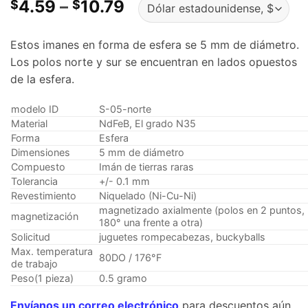
Gama
4.59
–
10.79
$
$
de
precios:
Estos imanes en forma de esfera se 5 mm de diámetro.
$4.59
Los polos norte y sur se encuentran en lados opuestos
a
de la esfera.
través
de
modelo ID
S-05-norte
$10.79
Material
NdFeB, El grado N35
Forma
Esfera
Dimensiones
5 mm de diámetro
Compuesto
Imán de tierras raras
Tolerancia
+/- 0.1 mm
Revestimiento
Niquelado (Ni-Cu-Ni)
magnetizado axialmente (polos en 2 puntos,
magnetización
180° una frente a otra)
Solicitud
juguetes rompecabezas, buckyballs
Max. temperatura
80DO / 176°F
de trabajo
Peso(1 pieza)
0.5 gramo
Envíanos un correo electrónico
para descuentos aún