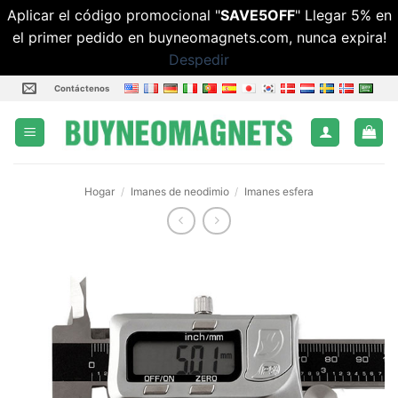
Aplicar el código promocional "
SAVE5OFF
" Llegar 5% en
el primer pedido en buyneomagnets.com, nunca expira!
Despedir
Saltar
Contáctenos
al
contenido
Hogar
/
Imanes de neodimio
/
Imanes esfera