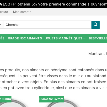
VE5OFF
" obtenir 5% votre première commande à buyneoma
esure
Mon compte
Rechercher:
SÉS
GRADE N52 AIMANTS
JOUETS MAGNÉTIQUES
BEST-SELL
Montrant t
es produits, nos aimants en néodyme sont enfoncés dans un
séquent, ils peuvent être vissés dans le mur ou au plafond
 attacher divers objets. En plus des aimants en pot fraisée
 en pot avec trou cylindrique, ainsi que des aimants à vis
re 16mm
Diamètre 32mm