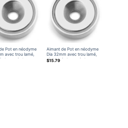
de Pot en néodyme
Aimant de Pot en néodyme
m avec trou lamé,
Dia 32mm avec trou lamé,
de tasse de terres
aimant de tasse de terres
$
15.79
10 Paquet)
rares (10 Paquet)