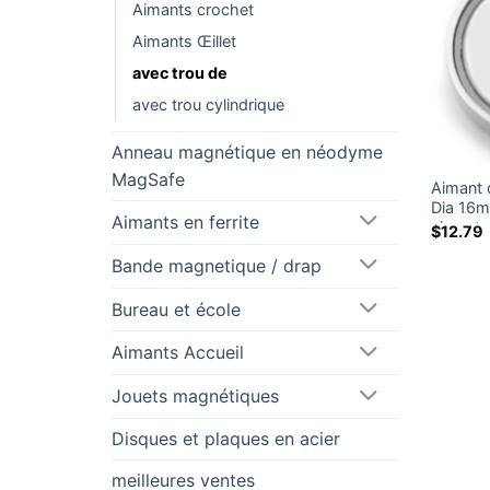
Aimants crochet
Aimants Œillet
avec trou de
avec trou cylindrique
Anneau magnétique en néodyme
MagSafe
Aimant 
Dia 16m
Aimants en ferrite
aimant 
$
12.79
rares (
Bande magnetique / drap
Bureau et école
Aimants Accueil
Jouets magnétiques
Disques et plaques en acier
meilleures ventes