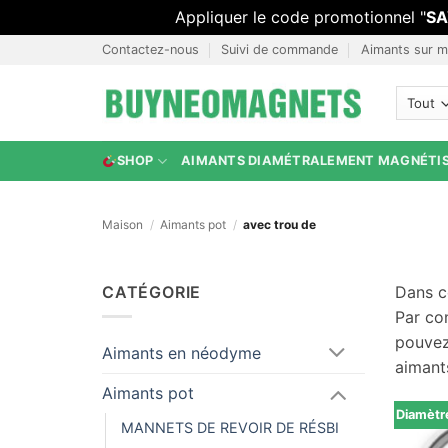
Appliquer le code promotionnel "
SA
Passer
Contactez-nous
Suivi de commande
Aimants sur m
au
contenu
SHOP
AIMANTS DIAMÉTRALEMENT MAGNÉTI
Maison
/
Aimants pot
/
avec trou de
CATÉGORIE
Dans c
Par con
pouvez
Aimants en néodyme
aimants
Aimants pot
Diamèt
MANNETS DE REVOIR DE RÉSBI