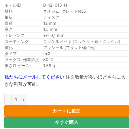
モデルID
D-12-015-N
材料
ネオジム, グレードN35
形状
ディスク
直径
12 mm
高さ
1.5 mm
トレランス
+/- 0,1 mm
コーティング
ニッケルメッキ (ニッケル - 銅 - ニッケル)
磁化
アキシャル (フラット端に極)
タイプ
恒久
マックス. 作業温度
80°C
重さ(1 ピース)
1.38 g
私たちにメールしてください
注文数量が多いほどさらに大
きな割引が可能.
50個12ミリメートル直径のx厚さ1.5mm N35強力なラウンドディ
カートに追加
今すぐ購入