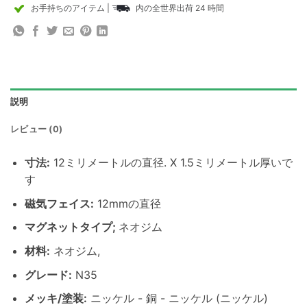
お手持ちのアイテム
|
内の全世界出荷 24 時間
説明
レビュー (0)
寸法
:
12ミリメートルの直径. X 1.5ミリメートル厚いで
す
磁気フェイス:
12mmの直径
マグネットタイプ;
ネオジム
材料
:
ネオジム,
グレード:
N35
メッキ/塗装
:
ニッケル - 銅 - ニッケル (ニッケル)