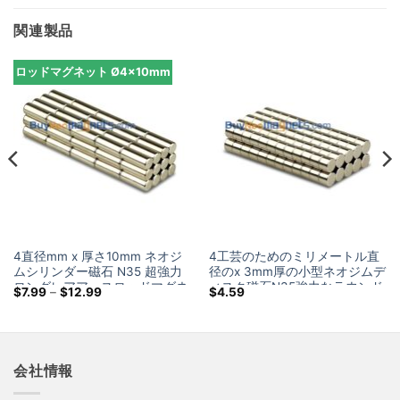
関連製品
ロッドマグネット Ø4x10mm
4直径mm x 厚さ10mm ネオジ
4工芸のためのミリメートル直
ムシリンダー磁石 N35 超強力
径のx 3mm厚の小型ネオジムデ
ロングレアアースロッドマグネ
ィスク磁石N35強力なラウンド
価
$
7.99
–
$
12.99
$
4.59
ット販売
希土類強力磁石販売
格
帯:
$7.99
を
通
し
会社情報
て
$12.99