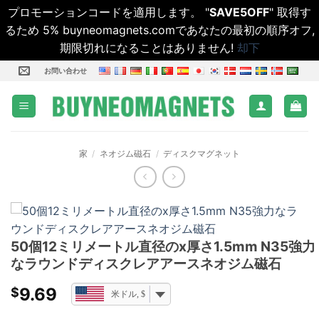
プロモーションコードを適用します。 "
SAVE5OFF
" 取得す
るため 5% buyneomagnets.comであなたの最初の順序オフ,
期限切れになることはありません!
却下
コ
お問い合わせ
ン
テ
ン
ツ
家
/
ネオジム磁石
/
ディスクマグネット
に
ス
キ
ッ
プ
50個12ミリメートル直径のx厚さ1.5mm N35強力
し
なラウンドディスクレアアースネオジム磁石
ま
す
9.69
$
米ドル, $