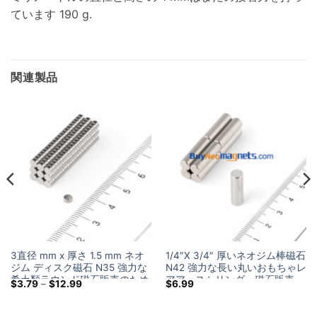
ています 190 g.
関連製品
3直径 mm x 厚さ 1.5 mm ネオ
1/4″X 3/4″ 厚いネオジム棒磁石
ジム ディスク磁石 N35 強力な
N42 強力な長い丸いおもちゃレ
希土類ラウンド磁石販売のため
アアースシリンダー磁石販売
価
$
3.79
–
$
12.99
$
6.99
の小型磁石 3×1.5mm
6.35×19.05mm
格
帯:
$3.79