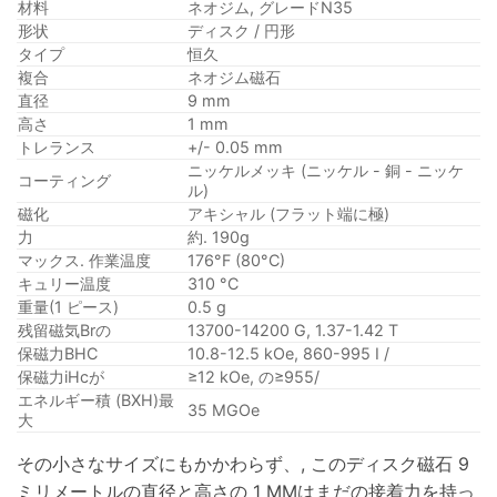
材料
ネオジム, グレードN35
形状
ディスク / 円形
タイプ
恒久
複合
ネオジム磁石
直径
9 mm
高さ
1 mm
トレランス
+/- 0.05 mm
ニッケルメッキ (ニッケル - 銅 - ニッケ
コーティング
ル)
磁化
アキシャル (フラット端に極)
力
約. 190g
マックス. 作業温度
176°F (80°C)
キュリー温度
310 °C
重量(1 ピース)
0.5 g
残留磁気Brの
13700-14200 G, 1.37-1.42 T
保磁力BHC
10.8-12.5 kOe, 860-995 I /
保磁力iHcが
≥12 kOe, の≥955/
エネルギー積 (BXH)最
35 MGOe
大
その小さなサイズにもかかわらず、, このディスク磁石 9
ミリメートルの直径と高さの 1 MMはまだの接着力を持っ