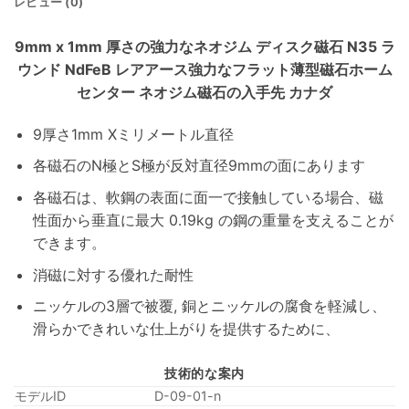
レビュー (0)
9mm x 1mm 厚さの強力なネオジム ディスク磁石 N35 ラ
ウンド NdFeB レアアース強力なフラット薄型磁石ホーム
センター ネオジム磁石の入手先 カナダ
9厚さ1mm Xミリメートル直径
各磁石のN極とS極が反対直径9mmの面にあります
各磁石は、軟鋼の表面に面一で接触している場合、磁
性面から垂直に最大 0.19kg の鋼の重量を支えることが
できます。
消磁に対する優れた耐性
ニッケルの3層で被覆, 銅とニッケルの腐食を軽減し、
滑らかできれいな仕上がりを提供するために、
技術的な案内
モデルID
D-09-01-n