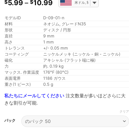
価
5.99
–
10.99
$
$
米ドル, $
格
帯:
モデルID
D-09-01-n
$5.99
材料
ネオジム, グレードN35
を
形状
ディスク / 円形
通
直径
9 mm
高さ
1 mm
し
トレランス
+/- 0.05 mm
て
コーティング
ニッケルメッキ (ニッケル - 銅 - ニッケル)
$10.99
磁化
アキシャル (フラット端に極)
力
約. 0.19 kg
マックス. 作業温度
176°F (80°C)
表面電界
1186 ガウス
重さ(1 ピース)
0.5 g
私たちにメールしてください
注文数量が多いほどさらに大
きな割引が可能.
クリア
パック