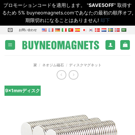
プロモーションコードを適用します。 "
SAVE5OFF
" 取得す
るため 5% buyneomagnets.comであなたの最初の順序オフ,
期限切れになることはありません!
却下
コ
お問い合わせ
ン
テ
ン
ツ
家
/
ネオジム磁石
/
ディスクマグネット
に
ス
キ
ッ
9x1mmディスク
プ
し
ま
す