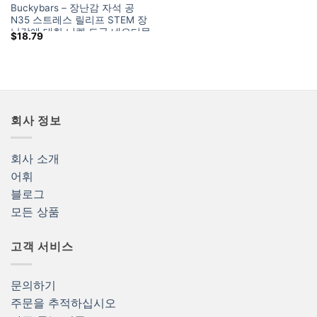
Buckybars – 장난감 자석 공
N35 스트레스 릴리프 STEM 장
난감에 대한 니켈 도금 네오디뮴
$
18.79
자석 스틱 및 공
회사 정보
회사 소개
어휘
블로그
모든 상품
고객 서비스
문의하기
주문을 추적하십시오