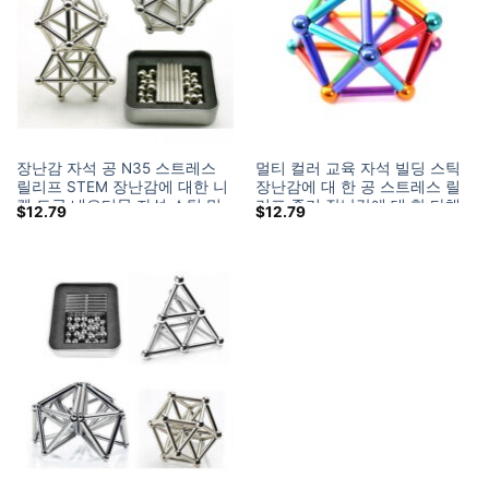
장난감 자석 공 N35 스트레스
멀티 컬러 교육 자석 빌딩 스틱
릴리프 STEM 장난감에 대한 니
장난감에 대 한 공 스트레스 릴
켈 도금 네오디뮴 자석 스틱 및
리프 줄기 장난감에 대 한 다채
$
12.79
$
12.79
공
로운 자기 공