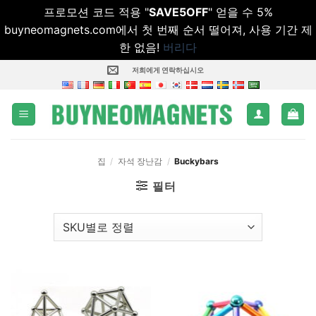
프로모션 코드 적용 "
SAVE5OFF
" 얻을 수 5%
buyneomagnets.com에서 첫 번째 순서 떨어져, 사용 기간 제
한 없음!
버리다
콘
저희에게 연락하십시오
텐
츠
로
건
너
집
/
자석 장난감
/
Buckybars
뜁
필터
니
다