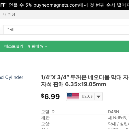
FF
" 얻을 수 5% buyneomagnets.com에서 첫 번째 순서 떨
내 계정
검
색:
베스트셀러
% 판매 %
1/4″X 3/4″ 두꺼운 네오디뮴 막대
자석 판매 6.35×19.05mm
6.99
$
USD, $
모델 ID:
D46N
재료:
세 NdFeB,
모양:
막대 / 실린