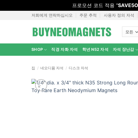
프로모션 코드 적용 "
SAVE5O
콘
저희에게 연락하십시오
주문 추적
사용자 정의 자석
텐
츠
로
건
SHOP
직경 자화 자석
학년 N52 자석
자석 장난감
너
뜁
니
집
/
네오디뮴 자석
/
디스크 자석
다