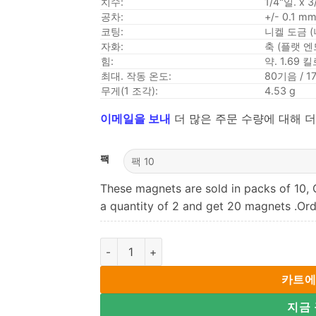
치수:
1/4"일.
x 3
공차:
+/- 0.1 m
코팅:
니켈 도금 (
자화:
축 (플랫 
힘:
약. 1.69 
최대. 작동 온도:
80기음 / 
무게(1 조각):
4.53 g
이메일을 보내
더 많은 주문 수량에 대해 더
팩
These magnets are sold in packs of 10, 
a quantity of 2 and get 20 magnets .Ord
1/4
"x 3/4
"
thick Neodymium Rod Magnets N4
카트에
지금