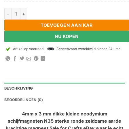
4mm dia x 3mm dik Kleine Neodymium schijf magneten N35 Ste
TOEVOEGEN AAN KAR
NU KOPEN
Artikel op voorraad
|
Scheepvaart wereldwijd binnen 24 uren
BESCHRIJVING
BEOORDELINGEN (0)
4mm x 3 mm dikke kleine neodymium
schijfmagneten N35 sterke ronde zeldzame aarde
krachtige magneet Sale for Crafts eBay waar je echt