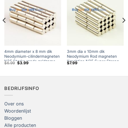
4mm diameter x 8 mm dik
3mm dia x 10mm dik
Neodymium-cilindermagneten
Neodymium Rod magneten
N35 Sterke ronde zeldzame
Krachtige N35 Super Strong
Oorspronkelijke
Huidige
$
6.99
$
3.99
$
7.99
aardstaafmagneet Verkoop UK
Cylinder Rare Earth Magnet
prijs
prijs
was:
is:
4x8mm
Canada te koop Crafts Home
$6.99.
$3.99.
Depot
BEDRIJFSINFO
Over ons
Woordenlijst
Bloggen
Alle producten