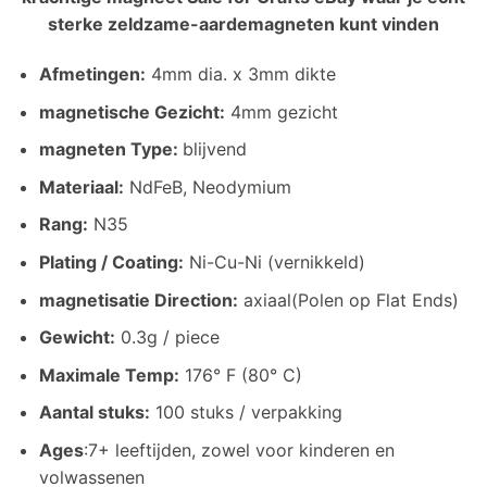
sterke zeldzame-aardemagneten kunt vinden
Afmetingen
:
4mm dia. x 3mm dikte
magnetische Gezicht:
4mm gezicht
magneten Type:
blijvend
Materiaal
:
NdFeB, Neodymium
Rang:
N35
Plating / Coating
:
Ni-Cu-Ni (vernikkeld)
magnetisatie Direction
:
axiaal(Polen op Flat Ends)
Gewicht
:
0.3g / piece
Maximale Temp
:
176° F (80° C)
Aantal stuks:
100 stuks / verpakking
Ages
:7+ leeftijden, zowel voor kinderen en
volwassenen