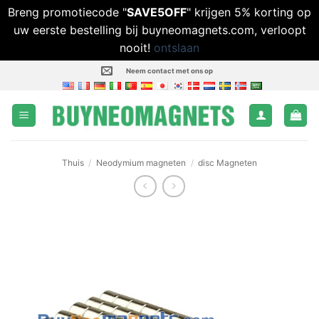
Breng promotiecode "
SAVE5OFF
" krijgen 5% korting op
uw eerste bestelling bij buyneomagnets.com, verloopt
nooit!
ontslaan
Ga
Neem contact met ons op
naar
inhoud
Thuis
/
Neodymium magneten
/
disc Magneten