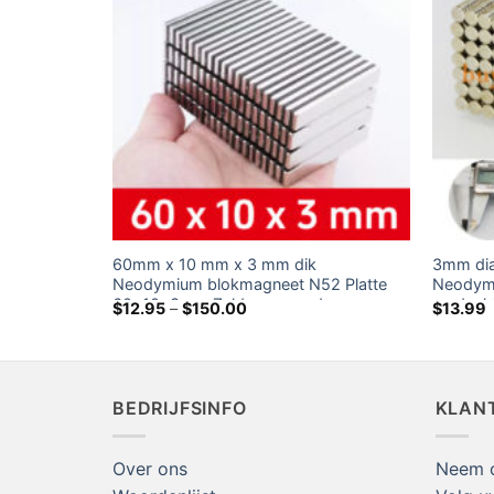
te
60mm x 10 mm x 3 mm dik
3mm dia
 N52
Neodymium blokmagneet N52 Platte
Neodym
vy Duty
60x10x3mm Zeldzame aarde
aardsch
Prijsklasse:
$
12.95
–
$
150.00
$
13.99
$12.95
rechthoekige magneten te koop
door
p
$150.00
BEDRIJFSINFO
KLAN
Over ons
Neem c