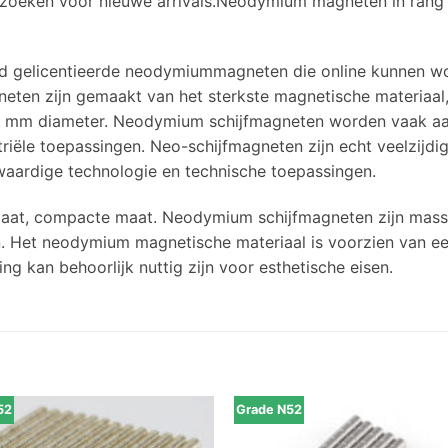
ezoeken voor nieuwe arrivals.Neodymium magneten in rang
d gelicentieerde neodymiummagneten die online kunnen wo
ten zijn gemaakt van het sterkste magnetische materiaal,
 mm diameter. Neodymium schijfmagneten worden vaak aan
riële toepassingen. Neo-schijfmagneten zijn echt veelzijdig
aardige technologie en technische toepassingen.
rmaat, compacte maat. Neodymium schijfmagneten zijn mass
en. Het neodymium magnetische materiaal is voorzien van e
ng kan behoorlijk nuttig zijn voor esthetische eisen.
52
Grade N52