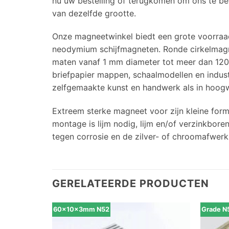
nu uw bestelling of terugkomen om ons te b
van dezelfde grootte.
Onze magneetwinkel biedt een grote voorraa
neodymium schijfmagneten. Ronde cirkelmagne
maten vanaf 1 mm diameter tot meer dan 120
briefpapier mappen, schaalmodellen en indust
zelfgemaakte kunst en handwerk als in hoogw
Extreem sterke magneet voor zijn kleine fo
montage is lijm nodig, lijm en/of verzinkbor
tegen corrosie en de zilver- of chroomafwerki
GERELATEERDE PRODUCTEN
60x10x3mm N52
Grade N