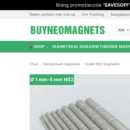
Breng promotiecode "
SAVE5OFF
Ga
Neem contact met ons op
Om Tracking
Aangepast
naar
inhoud
SHOP
DIAMETRAAL GEMAGNETISEERDE MAG
Thuis
/
Neodymium magneten
/
Grade N52 Magneten
Ø 1 mm-5 mm N52