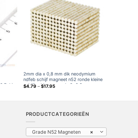
2mm dia x 0,8 mm dik neodymium
ndfeb schijf magneet n52 ronde kleine
00 Pak)
schijf zeldzame aarde 2×0.8mm
Prijsklasse:
$
4.79
–
$
17.95
$4.79
ambachtsmagneten
door
$17.95
PRODUCTCATEGORIEËN
Grade N52 Magneten
×