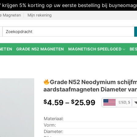
" krijgen 5% korting op uw eerste bestelling bij buyneomag
e Magneten
Mijn rekening
Zoeken
naar:
NETEN
GRADE N52 MAGNETEN
MAGNETISCH SPEELGOED
BE
Grade N52 Neodymium schijfm
aardstaafmagneten Diameter van
Prijsklasse:
4.59
–
25.99
$
$
USD, $
$4.59
door
Materiaal:
$25.99
Vorm:
Diameter: