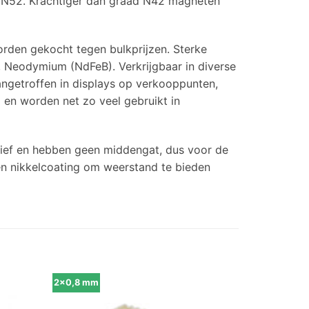
 N52. Krachtiger dan graad N42 magneten
rden gekocht tegen bulkprijzen. Sterke
 Neodymium (NdFeB). Verkrijgbaar in diverse
getroffen in displays op verkooppunten,
 en worden net zo veel gebruikt in
ief en hebben geen middengat, dus voor de
en nikkelcoating om weerstand te bieden
2x0,8 mm