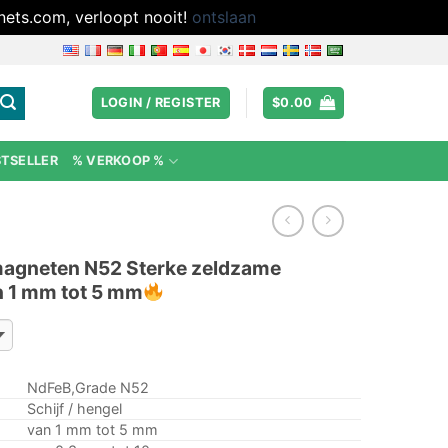
nets.com, verloopt nooit!
ontslaan
LOGIN / REGISTER
$
0.00
STSELLER
% VERKOOP %
agneten N52 Sterke zeldzame
 1 mm tot 5 mm
NdFeB,Grade N52
Schijf / hengel
van 1 mm tot 5 mm