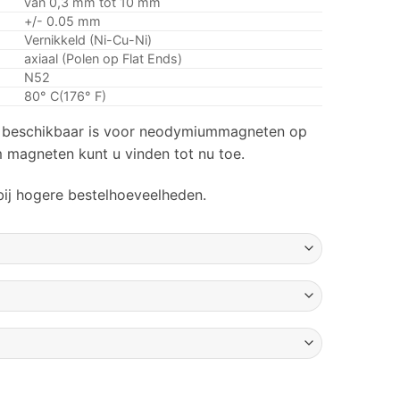
van 0,3 mm tot 10 mm
+/- 0.05 mm
Vernikkeld (Ni-Cu-Ni)
axiaal (Polen op Flat Ends)
N52
80° C(176° F)
ie beschikbaar is voor neodymiummagneten op
m magneten kunt u vinden tot nu toe.
ij hogere bestelhoeveelheden.
Sterke zeldzame aardstaafmagneten Diameter van 1 mm tot 5