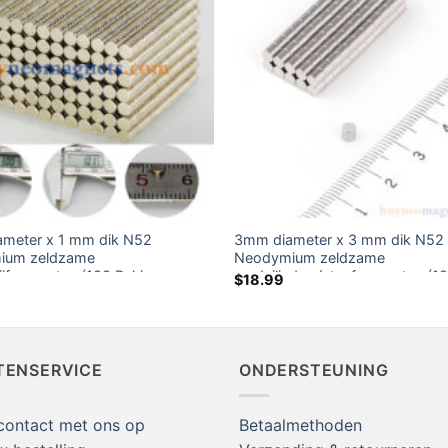
meter x 1 mm dik N52
3mm diameter x 3 mm dik N52
ium zeldzame
Neodymium zeldzame
ijfmagneten (100 Pak)
aardcilinder-/staafmagneten (1
$
18.99
TENSERVICE
ONDERSTEUNING
ontact met ons op
Betaalmethoden