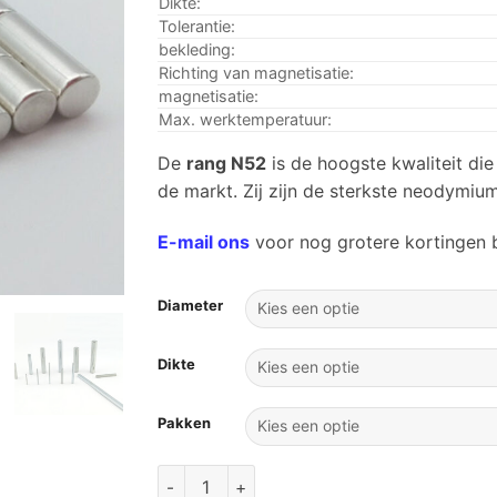
Dikte:
Tolerantie:
bekleding:
Richting van magnetisatie:
magnetisatie:
Max. werktemperatuur:
De
rang N52
is de hoogste kwaliteit d
de markt. Zij zijn de sterkste neodymiu
E-mail ons
voor nog grotere kortingen b
Diameter
Dikte
Pakken
Grade N52 Neodymium schijfmagneten N52 