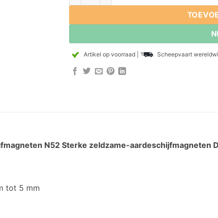
TOEVO
N
Artikel op voorraad
|
Scheepvaart wereldwi
fmagneten N52 Sterke zeldzame-aardeschijfmagneten D
m tot 5 mm