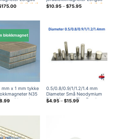
 til 80mm
fra 80mm til 150mm
Prisområde:
Prisområde:
$
175.00
$
10.95
–
$
75.95
$10.75
$10.95
gjennom
gjennom
$175.00
$75.95
 blokkmagnet
 mm x 1 mm tykke
0.5/0.8/0.9/1/1.2/1.4 mm
okkmagneter N35
Diameter Små Neodymium
Earth rektangulære
Disc Magnets Tiny Runde
Prisområde:
Prisområde:
8.99
$
4.95
–
$
15.99
$4.59
$4.95
r 20x6x1mm
Rare Earth Rod Magnets for
gjennom
gjennom
Sales Little Crafts Magnets
$8.99
$15.99