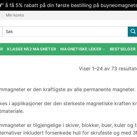
V
" å få 5% rabatt på din første bestilling på buyneomagnets
Min konto
Søk
etter:
ER
KLASSE N52 MAGNETER
MAGNETISKE LEKER
BESTSELGER
Viser 1–24 av 73 resultat
magneter er den kraftigste av alle permanente magneter. 
kes i applikasjoner der den sterkeste magnetiske kraften k
materiale.
magneter er tilgjengelige i skiver, blokker, buer, kuler og
lternativer inkludert forsenkede hull for skrufeste og med