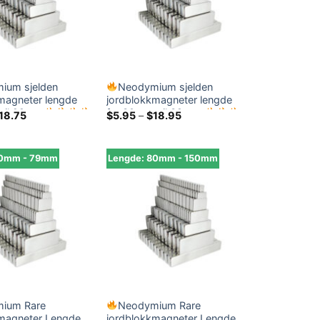
ium sjelden
Neodymium sjelden
magneter lengde
jordblokkmagneter lengde
 til 29mm
fra 30 mm til 39 mm
Prisområde:
Prisområde:
18.75
$
5.95
–
$
18.95
$8.45
$5.95
gjennom
gjennom
$18.75
$18.95
60mm - 79mm
Lengde: 80mm - 150mm
ium Rare
Neodymium Rare
magneter Lengde
jordblokkmagneter Lengde