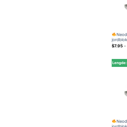
Neod
jordblo
fra 15m
$
7.95
–
Lengde
Neod
jordblo