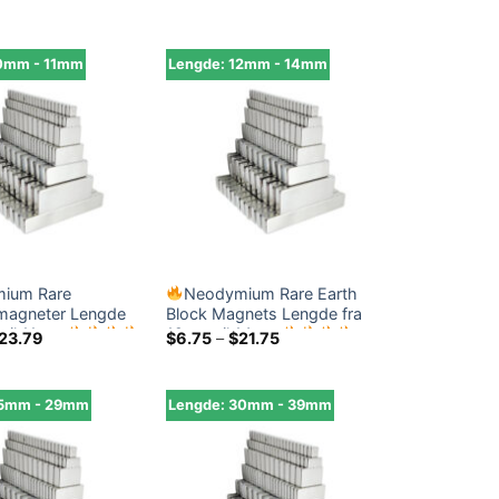
10mm - 11mm
Lengde: 12mm - 14mm
ium Rare
Neodymium Rare Earth
magneter Lengde
Block Magnets Lengde fra
 til 11mm
12mm til 14mm
Prisområde:
Prisområde:
23.79
$
6.75
–
$
21.75
$4.79
$6.75
gjennom
gjennom
$23.79
$21.75
25mm - 29mm
Lengde: 30mm - 39mm