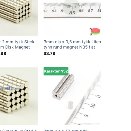
 2 mm tykk Sterk
3mm dia x 0,5 mm tykk Liten
m Disk Magnet
tynn rund magnet N35 flat
5 Mini Liten Runde
disk neodymmagneter
prinnelig
Nåværende
.98
$
3.79
s
pris
h Magnets Tiny
Sterke Kraftige Rare Earth
:
er:
psmagneter Amazon
Disc Magnets Amazon til
.99.
$3.98.
 Home Depot
salgs
Karakter N52