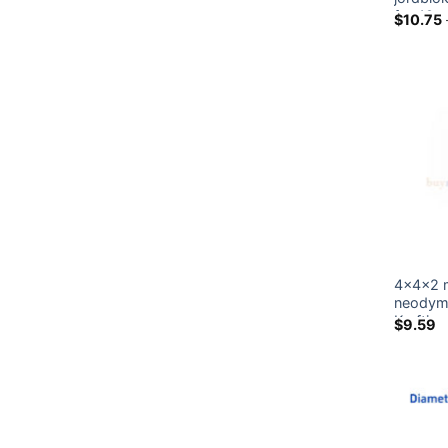
fra 40m
$
10.75
4x4x2 
neodym
Kraftig
$
9.59
magnet
blokke