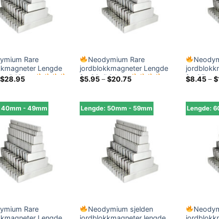
ymium Rare
Neodymium Rare
Neodym
kkmagneter Lengde
jordblokkmagneter Lengde
jordblokk
m til 19mm
fra 20 til 24mm
fra 25mm
Prisområde:
Prisområde:
$
28.95
$
5.95
–
$
20.75
$
8.45
–
$
$7.95
$5.95
gjennom
gjennom
$28.95
$20.75
: 40mm - 49mm
Lengde: 50mm - 59mm
Lengde: 
ymium Rare
Neodymium sjelden
Neodym
kkmagneter Lengde
jordblokkmagneter lengde
jordblokk