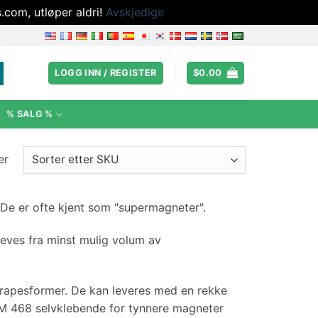
.com, utløper aldri!
Avskjedige
LOGG INN / REGISTER
$
0.00
% SALG %
er
De er ofte kjent som "supermagneter".
reves fra minst mulig volum av
 trapesformer. De kan leveres med en rekke
 3M 468 selvklebende for tynnere magneter