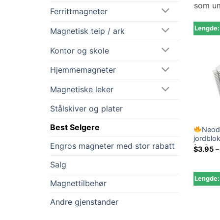
som um
Ferrittmagneter
Lengde
Magnetisk teip / ark
Kontor og skole
Hjemmemagneter
Magnetiske leker
Stålskiver og plater
Best Selgere
Neod
jordblo
Engros magneter med stor rabatt
fra 2mm
$
3.95
–
Salg
Lengde
Magnettilbehør
Andre gjenstander