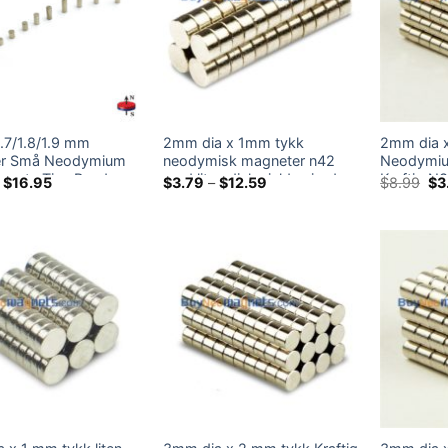
1.7/1.8/1.9 mm
2mm dia x 1mm tykk
2mm dia x
er Små Neodymium
neodymisk magneter n42
Neodymiu
gnets Tiny Runde
rund liten disk sjelden jord
Kraftig N3
Prisområde:
Prisområde:
Op
$
16.95
$
3.79
–
$
12.59
$
8.99
$
3
$4.95
$3.79
pri
rth Rod Magnets for
2x1mm kjøleskapsmagneter
Rare Eart
gjennom
gjennom
var
Håndverksmagneter
Kjøleska
$16.95
$12.59
$8
til salgs