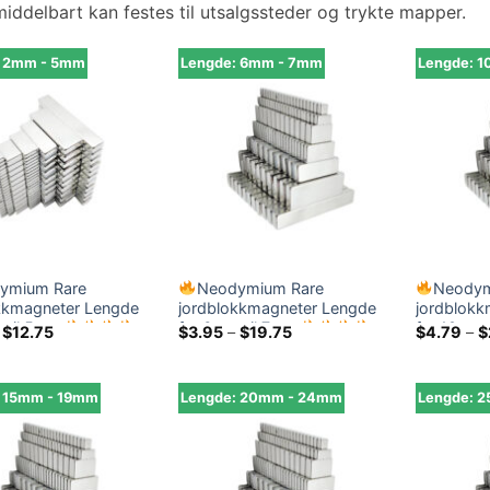
iddelbart kan festes til utsalgssteder og trykte mapper.
: 2mm - 5mm
Lengde: 6mm - 7mm
Lengde: 
ymium Rare
Neodymium Rare
Neodym
kkmagneter Lengde
jordblokkmagneter Lengde
jordblokk
 til 5mm
fra 6mm til 7mm
fra 10 mm
Prisområde:
Prisområde:
$
12.75
$
3.95
–
$
19.75
$
4.79
–
$
$3.95
$3.95
gjennom
gjennom
$12.75
$19.75
: 15mm - 19mm
Lengde: 20mm - 24mm
Lengde: 