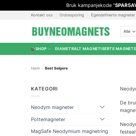
Bruk kampanjekode "
SPAR5A
Hopp
Kontakt oss
Ordresporing
Egendefinerte magneter
til
innhold
SHOP
DIAMETRALT MAGNETISERTE MAGNET
Hjem
/
Best Selgere
KATEGORI
Neodym
De bru
Neodym magneter
magnet
Pottemagneter
Neodym
MagSafe Neodymium magnetring
festea