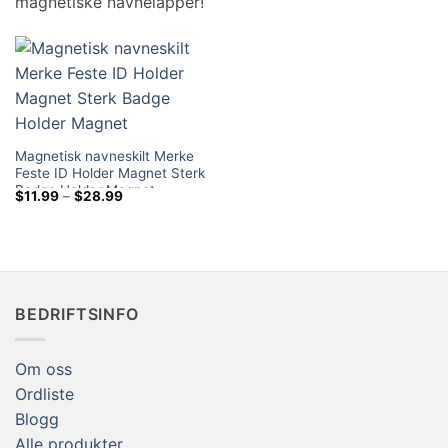
magnetiske navnelapper!
Magnetisk navneskilt Merke
Feste ID Holder Magnet Sterk
Badge Holder Magnet
Prisområde:
$
11.99
–
$
28.99
$11.99
gjennom
$28.99
BEDRIFTSINFO
Om oss
Ordliste
Blogg
Alle produkter