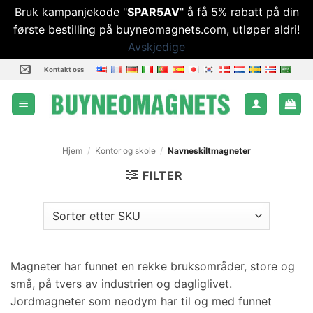
Bruk kampanjekode "
SPAR5AV
" å få 5% rabatt på din
første bestilling på buyneomagnets.com, utløper aldri!
Avskjedige
Hopp
Kontakt oss
til
innhold
Hjem
/
Kontor og skole
/
Navneskiltmagneter
FILTER
Magneter har funnet en rekke bruksområder, store og
små, på tvers av industrien og dagliglivet.
Jordmagneter som neodym har til og med funnet