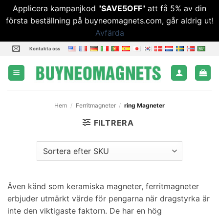
Applicera kampanjkod "
SAVE5OFF
" att få 5% av din
första beställning på buyneomagnets.com, går aldrig ut!
Avfärda
Hoppa
Kontakta oss
till
innehåll
Hem
/
Ferritmagneter
/
ring Magneter
FILTRERA
Även känd som keramiska magneter, ferritmagneter
erbjuder utmärkt värde för pengarna när dragstyrka är
inte den viktigaste faktorn. De har en hög