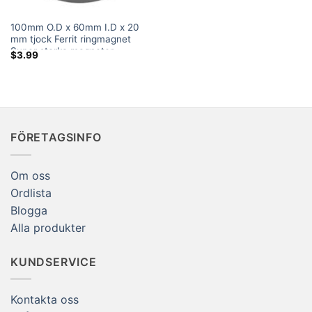
100mm O.D x 60mm I.D x 20
mm tjock Ferrit ringmagnet
Super starka magneter
$
3.99
Walmart
FÖRETAGSINFO
Om oss
Ordlista
Blogga
Alla produkter
KUNDSERVICE
Kontakta oss