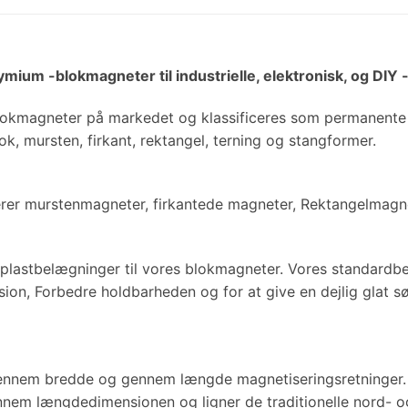
mium -blokmagneter til industrielle, elektronisk, og DIY 
okmagneter på markedet og klassificeres som permanente 
blok, mursten, firkant, rektangel, terning og stangformer.
derer murstenmagneter, firkantede magneter, Rektangelmagn
g plastbelægninger til vores blokmagneter. Vores standardb
ion, Forbedre holdbarheden og for at give en dejlig glat s
gennem bredde og gennem længde magnetiseringsretninger.
nem længdedimensionen og ligner de traditionelle nord- o