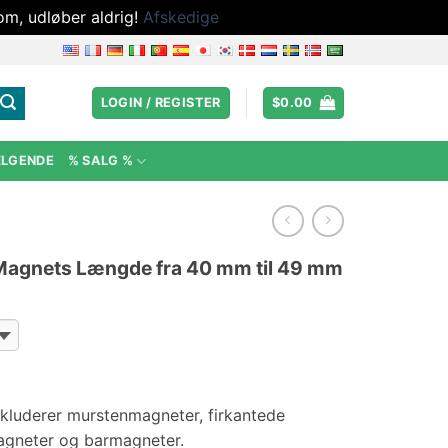
om, udløber aldrig!
Afskedige
LOGIN / REGISTER
$
0.00
ÆLGENDE
% SALG %
Magnets Længde fra 40 mm til 49 mm
nkluderer murstenmagneter, firkantede
agneter og barmagneter.