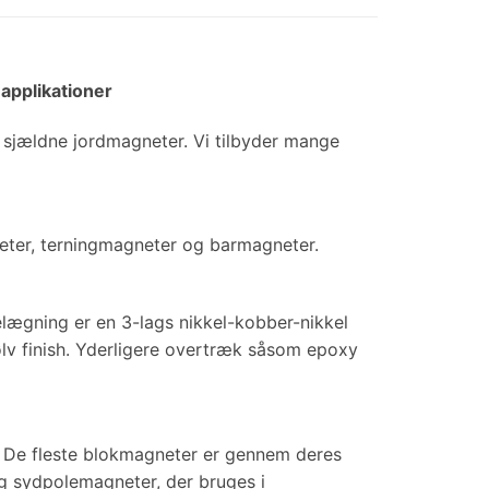
-applikationer
sjældne jordmagneter. Vi tilbyder mange
eter, terningmagneter og barmagneter.
elægning er en 3-lags nikkel-kobber-nikkel
ølv finish. Yderligere overtræk såsom epoxy
 De fleste blokmagneter er gennem deres
g sydpolemagneter, der bruges i