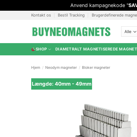
Anvend kampagnekode "
SA
Fortsæt
Kontakt os
Bestil Tracking
Brugerdefinerede magne
til
indhold
SHOP
DIAMETRALT MAGNETISEREDE MAGNE
Hjem
/
Neodym magneter
/
Bloker magneter
Længde: 40mm - 49mm