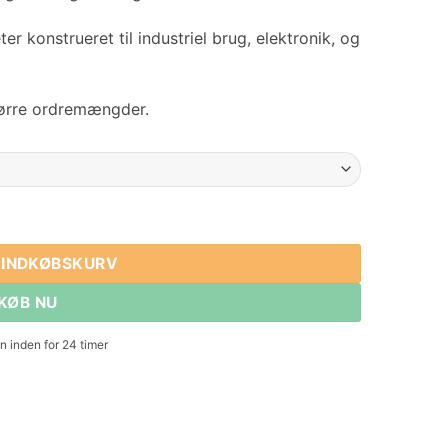
 konstrueret til industriel brug, elektronik, og
tørre ordremængder.
de fra 40 mm til 49 mm
mængde
L INDKØBSKURV
KØB NU
 inden for 24 timer