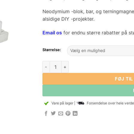
Neodymium -blok, bar, og terningmagneter
alsidige DIY -projekter.
Email os
for endnu større rabatter på s
Størrelse:
Neodymium Rare Earth Block Magnets Læng
FØJ TI
Vare på lager
|
Forsendelse over hele verden