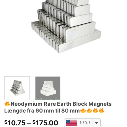
Neodymium Rare Earth Block Magnets
Længde fra 60 mm til 80 mm
Prisklasse:
10.75
–
175.00
$
$
USD, $