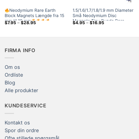
Neodymium Rare Earth
1.5/1.6/1.7/1.8/1.9 mm Diameter
Block Magnets Længde fra 15
Små Neodymium Disc
mm til 19 mm
Magnets Tiny Runde Rare
Prisklasse:
Prisklasse:
$
7.95
–
$
28.95
$
4.95
–
$
16.95
Earth Rod Magnets til salg
$7.95
$4.95
ved
ved
Håndværk Magneter
$28.95
$16.95
FIRMA INFO
Om os
Ordliste
Blog
Alle produkter
KUNDESERVICE
Kontakt os
Spor din ordre
Ofte stillede spørgsmål