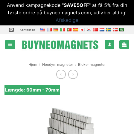
Anvend kampagnekode "
SAVE5OFF
" at få 5% fra din
første ordre på buyneomagnets.com, udløber aldrig!
Afskedige
Fortsæt
Kontakt os
til
indhold
Hjem
/
Neodym magneter
/
Bloker magneter
Længde: 60mm - 79mm