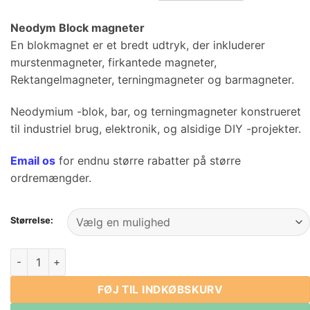
$10.75
ved
Neodym Block magneter
$175.00
En blokmagnet er et bredt udtryk, der inkluderer
murstenmagneter, firkantede magneter,
Rektangelmagneter, terningmagneter og barmagneter.
Neodymium -blok, bar, og terningmagneter konstrueret
til industriel brug, elektronik, og alsidige DIY -projekter.
Email os
for endnu større rabatter på større
ordremængder.
Størrelse:
Neodymium Rare Earth Block Magnets Længde fra 60 mm til
FØJ TIL INDKØBSKURV