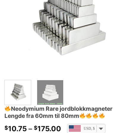
Neodymium Rare jordblokkmagneter
Lengde fra 60mm til 80mm
Prisområde:
10.75
–
175.00
$
$
USD, $