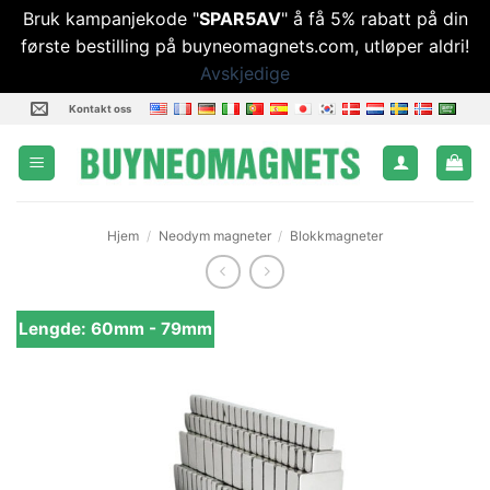
Bruk kampanjekode "
SPAR5AV
" å få 5% rabatt på din
første bestilling på buyneomagnets.com, utløper aldri!
Avskjedige
Hopp
Kontakt oss
til
innhold
Hjem
/
Neodym magneter
/
Blokkmagneter
Lengde: 60mm - 79mm