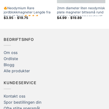
Neodymium Rare
2mm diameter liten neodymisk
jordblokkmagneter Lengde fra
plate magneter bittesmå rund
6mm til 7mm
sjeldne jordstangmagneter til
Prisområde:
Prisområde:
$
3.95
–
$
19.75
$
4.99
–
$
19.89
salgs håndverksmagneter
$3.95
$4.99
gjennom
gjennom
$19.75
$19.89
BEDRIFTSINFO
Om oss
Ordliste
Blogg
Alle produkter
KUNDESERVICE
Kontakt oss
Spor bestillingen din
Ofte stilte spørsmål