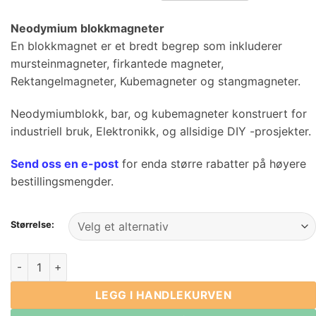
$10.75
gjennom
Neodymium blokkmagneter
$175.00
En blokkmagnet er et bredt begrep som inkluderer
mursteinmagneter, firkantede magneter,
Rektangelmagneter, Kubemagneter og stangmagneter.
Neodymiumblokk, bar, og kubemagneter konstruert for
industriell bruk, Elektronikk, og allsidige DIY -prosjekter.
Send oss ​​en e-post
for enda større rabatter på høyere
bestillingsmengder.
Størrelse:
Neodymium Rare jordblokkmagneter Lengde fra 60mm til 8
LEGG I HANDLEKURVEN