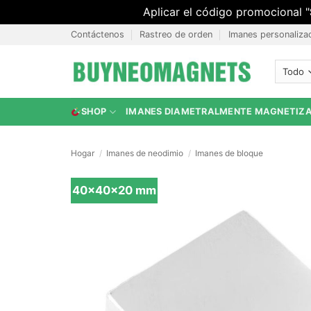
Aplicar el código promocional "
Saltar
Contáctenos
Rastreo de orden
Imanes personaliza
al
contenido
SHOP
IMANES DIAMETRALMENTE MAGNETIZ
Hogar
/
Imanes de neodimio
/
Imanes de bloque
40x40x20 mm