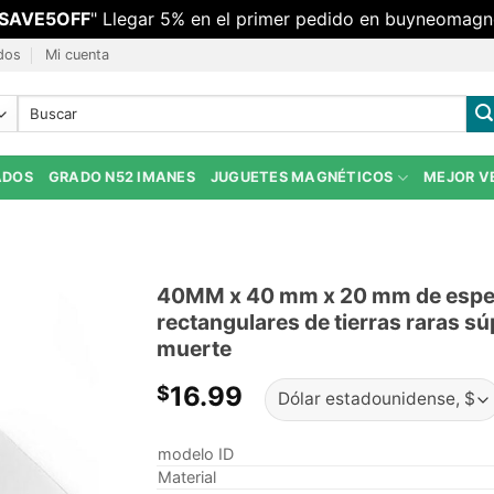
SAVE5OFF
" Llegar 5% en el primer pedido en buyneomagn
dos
Mi cuenta
Buscar:
ADOS
GRADO N52 IMANES
JUGUETES MAGNÉTICOS
MEJOR V
40MM x 40 mm x 20 mm de espes
rectangulares de tierras raras 
muerte
16.99
$
modelo ID
Material