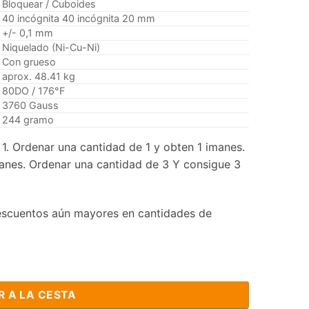
Bloquear / Cuboides
40 incógnita 40 incógnita 20 mm
+/- 0,1 mm
Niquelado (Ni-Cu-Ni)
Con grueso
aprox. 48.41 kg
80DO / 176°F
3760 Gauss
244 gramo
1. Ordenar una cantidad de 1 y obten 1 imanes.
anes. Ordenar una cantidad de 3 Y consigue 3
scuentos aún mayores en cantidades de
mio imanes N50 imanes rectangulares de tierras raras súper 
R A LA CESTA