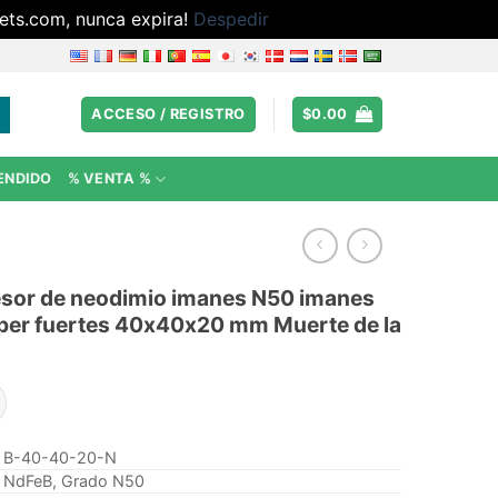
ets.com, nunca expira!
Despedir
ACCESO / REGISTRO
$
0.00
ENDIDO
% VENTA %
or de neodimio imanes N50 imanes
súper fuertes 40x40x20 mm Muerte de la
B-40-40-20-N
NdFeB, Grado N50