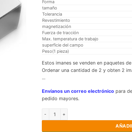
Forma
tamaño
Tolerancia
Revestimiento
magnetización
Fuerza de tracción
Max. temperatura de trabajo
superficie del campo
Peso(1 pieza)
Estos imanes se venden en paquetes de 
Ordenar una cantidad de 2 y obten 2 im
...
Envíanos un correo electrónico
para de
pedido mayores.
40MM x 40 mm x 20 mm de espesor de neodi
AÑADI