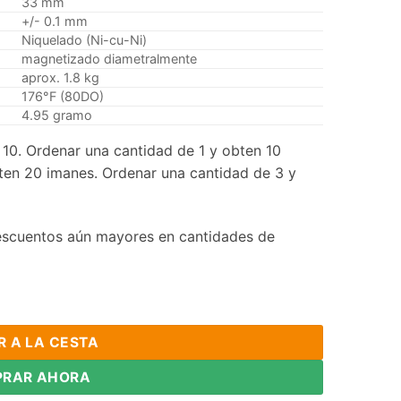
33 mm
+/- 0.1 mm
Niquelado (Ni-cu-Ni)
magnetizado diametralmente
aprox. 1.8 kg
176°F (80DO)
4.95 gramo
10. Ordenar una cantidad de 1 y obten 10
ten 20 imanes. Ordenar una cantidad de 3 y
scuentos aún mayores en cantidades de
de mm x 33mm, imanes de varilla de neodimio, imanes radiales d
R A LA CESTA
RAR AHORA