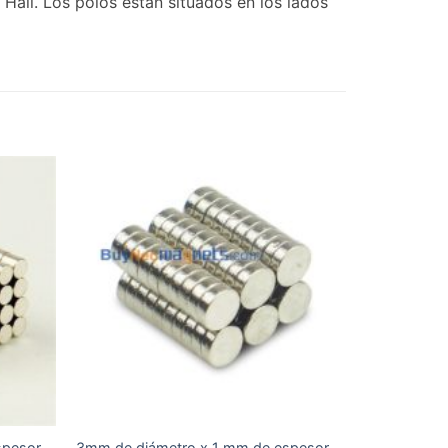
all. Los polos están situados en los lados
spesor
3mm de diámetro x 1 mm de espesor