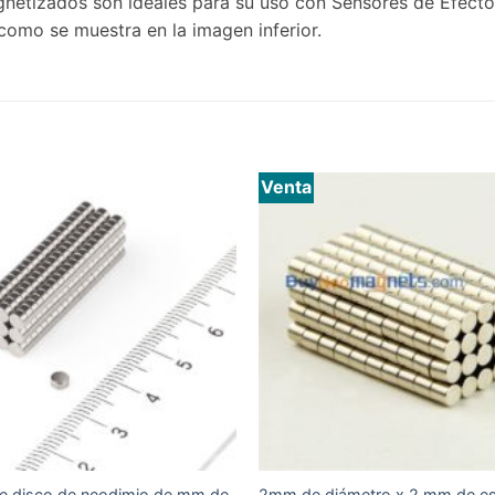
etizados son ideales para su uso con Sensores de Efecto H
í como se muestra en la imagen inferior.
Venta
e disco de neodimio de mm de
2mm de diámetro x 2 mm de e