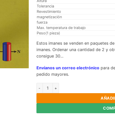
Altura
Tolerancia
Revestimiento
magnetización
fuerza
Max. temperatura de trabajo
Peso(1 pieza)
Estos imanes se venden en paquetes de 
imanes. Ordenar una cantidad de 2 y ob
consigue 30...
Envíanos un correo electrónico
para de
pedido mayores.
5Imán de disco diametralmente magnetizado 
AÑADI
COMP