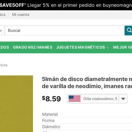
SAVE5OFF
" Llegar 5% en el primer pedido en buyneomagn
dos
Mi cuenta
Buscar:
ADOS
GRADO N52 IMANES
JUGUETES MAGNÉTICOS
MEJOR V
ricos
5Imán de disco diametralmente
de varilla de neodimio, imanes ra
8.59
$
Dólar estadounidense, $
Material
Forma
Diámetro