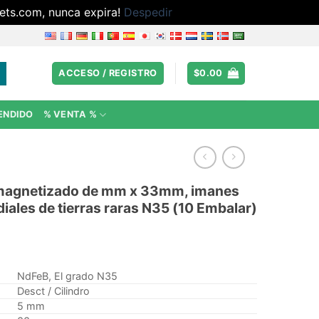
ets.com, nunca expira!
Despedir
ACCESO / REGISTRO
$
0.00
ENDIDO
% VENTA %
 magnetizado de mm x 33mm, imanes
diales de tierras raras N35 (10 Embalar)
NdFeB, El grado N35
Desct / Cilindro
5 mm