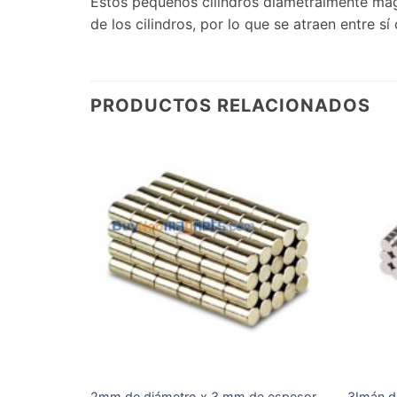
Estos pequeños cilindros diametralmente magn
de los cilindros, por lo que se atraen entre s
PRODUCTOS RELACIONADOS
de grosor
2mm de diámetro x 3 mm de espesor
3Imán d