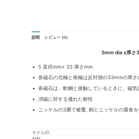
説明
レビュー (0)
5mm dia 
5 直径mm× 33 厚さmm
各磁石の北極と南極は反対側の33mmの厚さ
各磁石は、軟鋼と接触しているときに、磁気面
消磁に対する優れた耐性
ニッケルの3層で被覆, 銅とニッケルの腐食
モデルID
材料