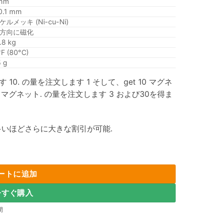
mm
 0.1 mm
ルメッキ (Ni-cu-Ni)
方向に磁化
.8 kg
F (80°C)
 g
. の量を注文します 1 そして、get 10 マグネ
0 マグネット. の量を注文します 3 および30を得ま
いほどさらに大きな割引が可能.
石 ネオジムロッド磁石 N35 レアアースラジアル磁石 (10 パック) 量
ートに追加
今すぐ購入
間