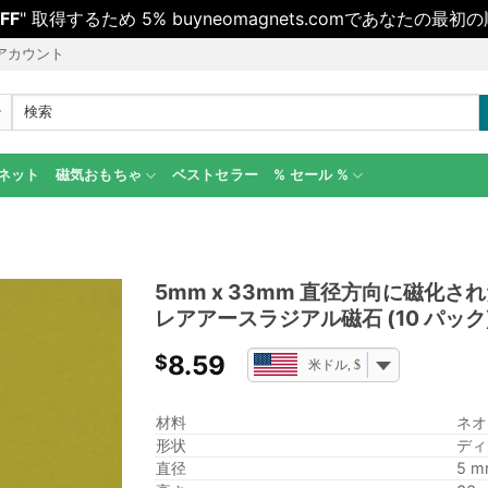
FF
" 取得するため 5% buyneomagnets.comであなた
アカウント
検
索
す
る:
グネット
磁気おもちゃ
ベストセラー
% セール %
5mm x 33mm 直径方向に磁化さ
レアアースラジアル磁石 (10 パック
8.59
$
米ドル, $
材料
ネオ
形状
ディ
直径
5 m