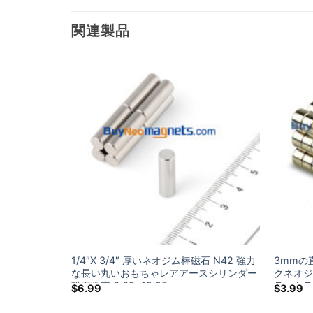
関連製品
磁石ロッドN35
1/4″X 3/4″ 厚いネオジム棒磁石 N42 強力
3mmの
ウンド玩具希
な長い丸いおもちゃレアアースシリンダー
クネオジ
ト販売のアマ
磁石販売 6.35×19.05mm
ラットラ
$
6.99
$
3.99
ナダのホ