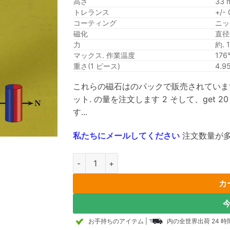
高さ
33 
トレランス
+/-
コーティング
ニッケ
磁化
直径
力
約. 1
マックス. 作業温度
176°
重さ(1 ピース)
4.95
これらの磁石はのパックで販売されています 10
ット. の量を注文します 2 そして、get 2
す...
私たちにメールしてください
注文数量が多
5mm x 33mm 直径方向に磁化されたディスク磁
カ
お手持ちのアイテム
|
内の全世界出荷 24 時