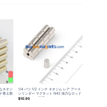
力なネオジ
1/4 バツ 1/2 インチ ネオジム レア アース
ド希土類
シリンダー マグネット N42 強力なロッド
ベイホー
マグネットの販売
$
10.95