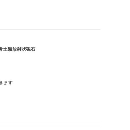
の希土類放射状磁石
きます