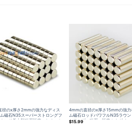
直径のx厚さ2mmの強力なディス
4mmの直径のx厚さ15mmの強
ム磁石N35スーパーストロングフ
ム磁石ロッドパワフルN35ラウン
ウンド希土類磁石販売のためのカ
シリンダー磁石の販売カナダイー
$
15.99
ーム・デポ
ム・デポ