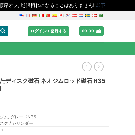
の最初の順序オフ, 期限切れになることはありません!
却下
ログイン / 登録する
$
0.00
れたディスク磁石 ネオジムロッド磁石 N35
)
ジム, グレードN35
スク / シリンダー
m