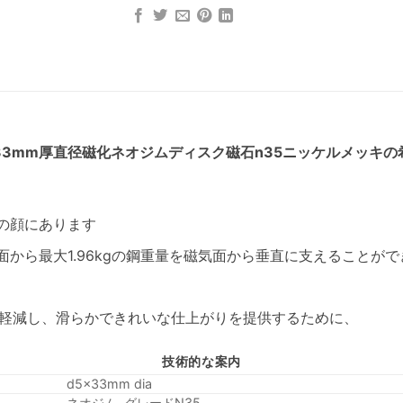
x厚さ33mm厚直径磁化ネオジムディスク磁石n35ニッケルメッキ
の顔にあります
から最大1.96kgの鋼重量を磁気面から垂直に支えることがで
を軽減し、滑らかできれいな仕上がりを提供するために、
技術的な案内
d5x33mm dia
ネオジム, グレードN35