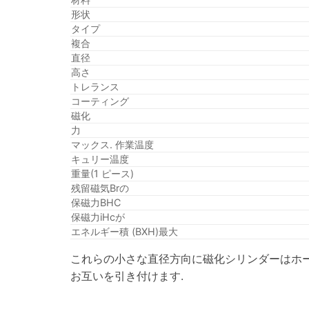
形状
タイプ
複合
直径
高さ
トレランス
コーティング
磁化
力
マックス. 作業温度
キュリー温度
重量(1 ピース)
残留磁気Brの
保磁力BHC
保磁力iHcが
エネルギー積 (BXH)最大
これらの小さな直径方向に磁化シリンダーはホー
お互いを引き付けます.