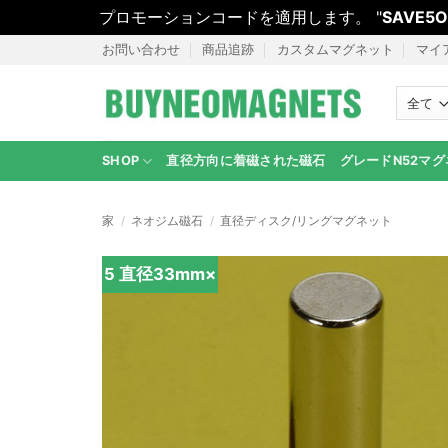
プロモーションコードを適用します。 "
SAVE5O
コ
お問い合わせ
商品追跡
カスタムマグネット
マイ
ン
テ
ン
ツ
SHOP
直径方向に着磁された磁石
グレードN52マ
に
ス
キ
家
/
ネオジム磁石
/
直径ディスク/リングマグネット
ッ
プ
5 直径33mm×
し
ま
す