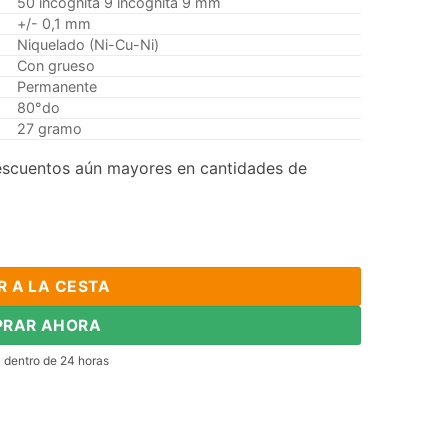
50 incógnita 9 incógnita 9 mm
+/- 0,1 mm
Niquelado (Ni-Cu-Ni)
Con grueso
Permanente
80°do
27 gramo
scuentos aún mayores en cantidades de
 bloque N35 Super Strong rara imán de neodimio Tierra cantida
R A LA CESTA
RAR AHORA
l dentro de 24 horas