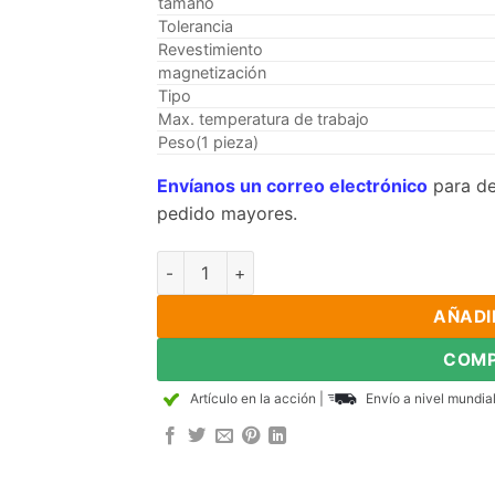
tamaño
Tolerancia
Revestimiento
magnetización
Tipo
Max. temperatura de trabajo
Peso(1 pieza)
Envíanos un correo electrónico
para de
pedido mayores.
5piezas de 50 mm x 9 mm x 9 mm grueso del
AÑADI
COMP
Artículo en la acción
|
Envío a nivel mundia