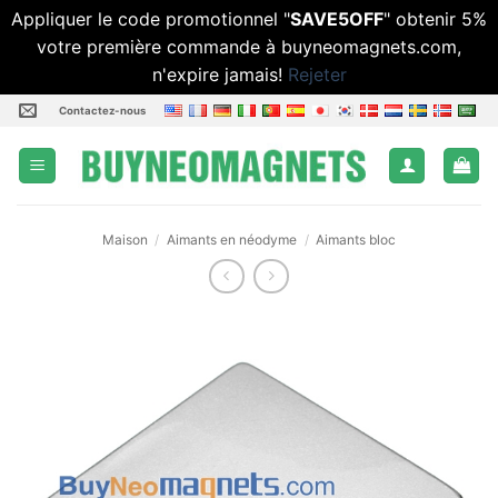
Appliquer le code promotionnel "
SAVE5OFF
" obtenir 5%
votre première commande à buyneomagnets.com,
n'expire jamais!
Rejeter
Passer
Contactez-nous
au
contenu
Maison
/
Aimants en néodyme
/
Aimants bloc