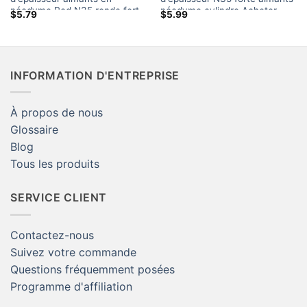
néodyme Rod N35 ronde fort
néodyme cylindre Acheter
$
5.79
$
5.99
rare Terre Cylindre Aimants
NdFeb Ronde Aimant Rare
Vente Canada Artisanat
Earth aimants Rod Amazon à
Amazon
vendre
INFORMATION D'ENTREPRISE
À propos de nous
Glossaire
Blog
Tous les produits
SERVICE CLIENT
Contactez-nous
Suivez votre commande
Questions fréquemment posées
Programme d'affiliation