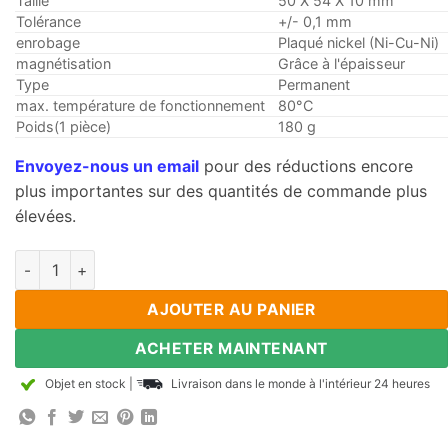
Taille
50 X 54 X 10 mm
Tolérance
+/- 0,1 mm
enrobage
Plaqué nickel (Ni-Cu-Ni)
magnétisation
Grâce à l'épaisseur
Type
Permanent
max. température de fonctionnement
80°C
Poids(1 pièce)
180 g
Envoyez-nous un email
pour des réductions encore
plus importantes sur des quantités de commande plus
élevées.
1pcs 50 mm x 54 mm x 10 mm d'épaisseur N35 bloc solide de 
AJOUTER AU PANIER
ACHETER MAINTENANT
Objet en stock
|
Livraison dans le monde à l'intérieur 24 heures