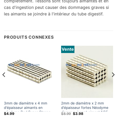
complètement. Tessons sont toujours aimantés et en
cas d'ingestion peut causer des dommages graves si
les aimants se joindre à l'intérieur du tube digestif.
PRODUITS CONNEXES
Vente
3mm de diamètre x 4 mm
2mm de diamètre x 2 mm
d'épaisseur aimants en
d'épaisseur fortes Néodyme
néodyme Rod Super Strong
disque puissant aimant N35
Le
Le
$
4.99
$
8.99
$
3.98
N35 Cylinder Rare Terre
Mini petit rond aimants en
prix
prix