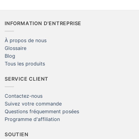
d'origine
actuel
Aimants Vente en ligne de
terre rare minuscule aimants
était:
est:
l'artisanat du Canada
pour réfrigérateur Amazon à
$8.99.
$3.98.
vendre Home Depot
INFORMATION D'ENTREPRISE
À propos de nous
Glossaire
Blog
Tous les produits
SERVICE CLIENT
Contactez-nous
Suivez votre commande
Questions fréquemment posées
Programme d'affiliation
SOUTIEN