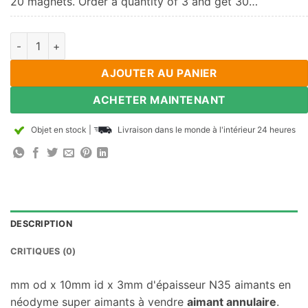
20 magnets. Order a quantity of 3 and get 30…
20MM OD x 10 mm ID x aimants d'anneaux de néodyme de 3 mm
AJOUTER AU PANIER
ACHETER MAINTENANT
Objet en stock
|
Livraison dans le monde à l'intérieur 24 heures
DESCRIPTION
CRITIQUES (0)
mm od x 10mm id x 3mm d'épaisseur N35 aimants en
néodyme super aimants à vendre
aimant annulaire
.