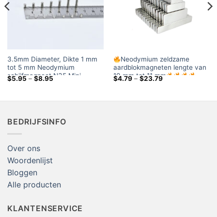
3.5mm Diameter, Dikte 1 mm
Neodymium zeldzame
tot 5 mm Neodymium
aardblokmagneten lengte van
schijfmagneet N35 Mini
10 mm tot 11 mm
Prijsklasse:
Prijsklasse:
$
5.95
–
$
8.95
$
4.79
–
$
23.79
zeldzame
$5.95
$4.79
door
door
aardcilindermagneten voor
$8.95
$23.79
handwerk
BEDRIJFSINFO
Over ons
Woordenlijst
Bloggen
Alle producten
KLANTENSERVICE