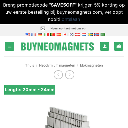
Breng promotiecode "
SAVE5OFF
" krijgen 5% korting op
uw eerste bestelling bij buyneomagnets.com, verloopt
nooit!
ontslaan
Ga
Neem contact met ons op
naar
inhoud
Thuis
/
Neodymium magneten
/
blokmagneten
Lengte: 20mm - 24mm