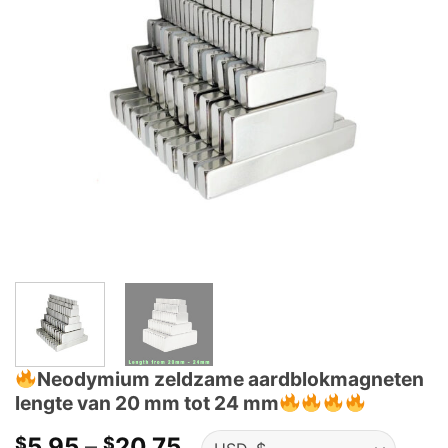
Neodymium zeldzame aardblokmagneten
lengte van 20 mm tot 24 mm
Prijsklasse:
5.95
–
20.75
$
$