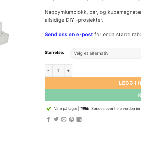
Neodymiumblokk, bar, og kubemagneter ko
allsidige DIY -prosjekter.
Send oss ​​en e-post
for enda større rab
Størrelse:
Neodymium Rare jordblokkmagneter Lengde
LEGG I
Vare på lager
|
Sendes over hele verden inn