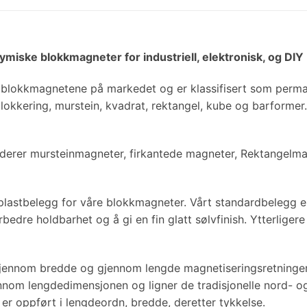
ymiske blokkmagneter for industriell, elektronisk, og DIY
lokkmagnetene på markedet og er klassifisert som perman
 blokkering, murstein, kvadrat, rektangel, kube og barformer.
uderer mursteinmagneter, firkantede magneter, Rektangelm
og plastbelegg for våre blokkmagneter. Vårt standardbelegg e
bedre holdbarhet og å gi en fin glatt sølvfinish. Ytterliger
 gjennom bredde og gjennom lengde magnetiseringsretninge
nom lengdedimensjonen og ligner de tradisjonelle nord- o
er oppført i lengdeordn, bredde, deretter tykkelse.