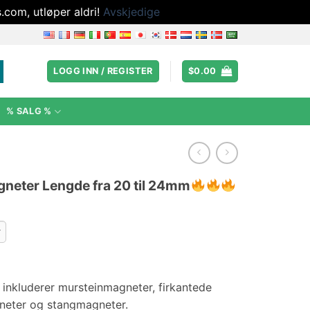
.com, utløper aldri!
Avskjedige
LOGG INN / REGISTER
$
0.00
% SALG %
neter Lengde fra 20 til 24mm
:
inkluderer mursteinmagneter, firkantede
neter og stangmagneter.