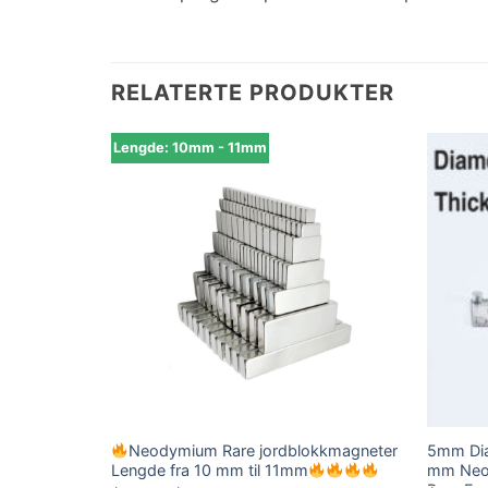
RELATERTE PRODUKTER
Lengde: 10mm - 11mm
m tykke
Neodymium Rare jordblokkmagneter
5mm Dia
 Rare Earth
Lengde fra 10 mm til 11mm
mm Neod