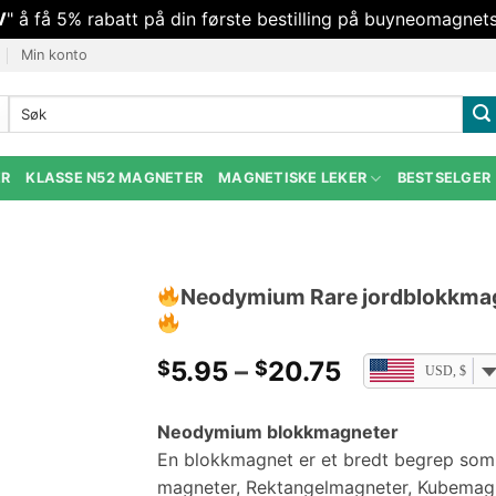
V
" å få 5% rabatt på din første bestilling på buyneomagnets
Min konto
Søk
etter:
ER
KLASSE N52 MAGNETER
MAGNETISKE LEKER
BESTSELGER
Neodymium Rare jordblokkmag
Prisområde
5.95
–
20.75
$
$
USD, $
$5.95
gjennom
Neodymium blokkmagneter
$20.75
En blokkmagnet er et bredt begrep som 
magneter, Rektangelmagneter, Kubemag