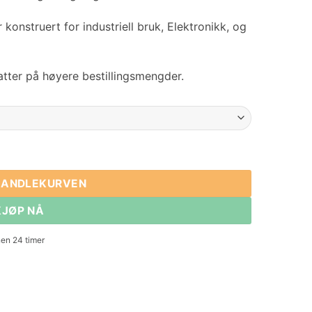
nstruert for industriell bruk, Elektronikk, og
atter på høyere bestillingsmengder.
 fra 20 til 24mm
mengde
 HANDLEKURVEN
KJØP NÅ
en 24 timer