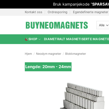
Bruk kampanjekode "
SPAR5A
Hopp
Kontakt oss
Ordresporing
Egendefinerte magneter
til
innhold
SHOP
DIAMETRALT MAGNETISERTE MAGNET
Hjem
/
Neodym magneter
/
Blokkmagneter
Lengde: 20mm - 24mm