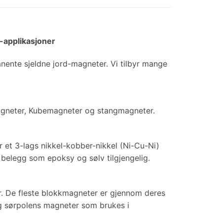
 -applikasjoner
ente sjeldne jord-magneter. Vi tilbyr mange
agneter, Kubemagneter og stangmagneter.
r et 3-lags nikkel-kobber-nikkel (Ni-Cu-Ni)
e belegg som epoksy og sølv tilgjengelig.
r. De fleste blokkmagneter er gjennom deres
g sørpolens magneter som brukes i