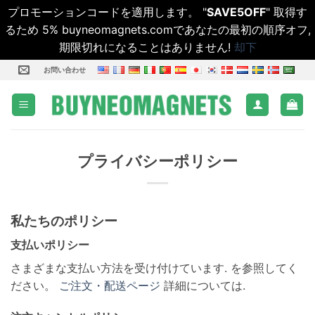
プロモーションコードを適用します。 "
SAVE5OFF
" 取得す
るため 5% buyneomagnets.comであなたの最初の順序オフ,
期限切れになることはありません!
却下
コ
お問い合わせ
ン
テ
ン
ツ
に
プライバシーポリシー
ス
キ
ッ
私たちのポリシー
プ
し
支払いポリシー
ま
さまざまな支払い方法を受け付けています. を参照してく
す
ださい。
ご注文・配送ページ
詳細については.