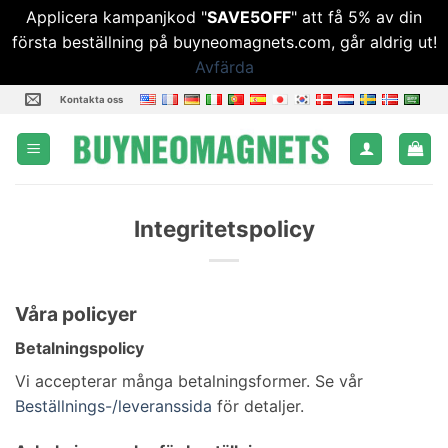
Applicera kampanjkod "
SAVE5OFF
" att få 5% av din
första beställning på buyneomagnets.com, går aldrig ut!
Avfärda
Hoppa
Kontakta oss
till
innehåll
Integritetspolicy
Våra policyer
Betalningspolicy
Vi accepterar många betalningsformer. Se vår
Beställnings-/leveranssida
för detaljer.